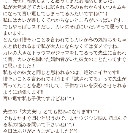
て、先生に相談しようと思ってまたお電話しました。
私が天然過ぎてカレに試されてるのもわからずいつもムキ
になって言い返してしまってるみたいですね(^^;)
私にはカレが難しくてわからないところがいっぱいです。
でもやっぱしスキだし、カレのそばにいたい!!って思ってし
まいます。
どんなけ憎そいことを言われてもカレが私の気持ちをちゃ
んと信じれるまで私が大人にならなくてはダメですね。
カレの大きなトラウマがジャマをしてるって先生に言われ
て昔、カレから聞いた婚約者がいた彼女のことだってすぐ
に思いました!!
私もその彼女と同じと思われるのは、絶対にイヤです!!
憎そいことを言われても凹まず『試されてる』って先生が
言ってたことを思い出して、子供なカレを安心させられる
ように頑張ります!!
言い返す私も子供ですけどね(^^;)
先生の『大丈夫!!』とても励みになります(^^)
でもまたすぐ凹むと思うので、またウジウジ悩んで凹んで
る私の悩みを聞いて下さいね(^^;)
今日はありがとうございました(^^)