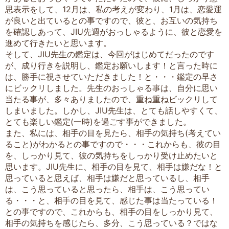
思表示をして、12月は、私の考えが変わり、1月は、恋愛運
が良いと出ているとの事ですので、彼と、お互いの気持ち
を確認しあって、JIU先週がおっしゃるように、彼と恋愛を
進めて行きたいと思います。
そして、JIU先生の鑑定は、今回がはじめてだったのです
が、成り行きを説明し、鑑定お願いします！と言った時に
は、勝手に視させていただきました！と・・・鑑定の早さ
にビックリしました。先生のおっしゃる事は、自分に思い
当たる事が、多々ありましたので、重ね重ねビックリして
しまいました。しかし、JIU先生は、とても話しやすくて、
とても楽しい鑑定(一時)を過ごす事ができました。
また、私には、相手の目を見たら、相手の気持ち(考えてい
ること)がわかるとの事ですので・・・これからも、彼の目
を、しっかり見て、彼の気持ちをしっかり受け止めたいと
思います。JIU先生に、相手の目を見て、相手は嫌だな！と
思っていると思えば、相手は嫌だと思っているし、相手
は、こう思っていると思ったら、相手は、こう思ってい
る・・・と、相手の目を見て、感じた事は当たっている！
との事ですので、これからも、相手の目をしっかり見て、
相手の気持ちを感じたら、多分、こう思っている？ではな