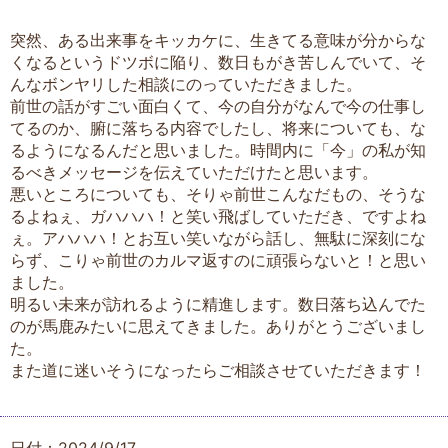
突然、ある出来事をキッカケに、生きてる意味が分からな
くなるというドツボに陥り、数日もがき苦しんでいて、そ
んなボンヤリした相談にのっていただきました。
前世の話がすごい面白くて、今の自分がなんで今の仕事し
てるのか、腑に落ちる内容でしたし、将来についても、な
るようになるんだと思いました。時間内に「今」の私が知
るべきメッセージを伝えていただけたと思います。
悪いところについても、そりゃ前世こんなだもの、そうな
るよねぇ、ガハハハ！と笑い飛ばしていただき、ですよね
ぇ。アハハハ！とお互い笑いながら話し、無駄に深刻にな
らず、こりゃ前世のカルマ返すのに頑張らないと！と思い
ました。
明るい未来が訪れるように精進します。数日落ち込んでた
のが馬鹿みたいに思えてきました。ありがとうございまし
た。
また道に迷いそうになったらご相談させていただきます！
日付：2024/9/17