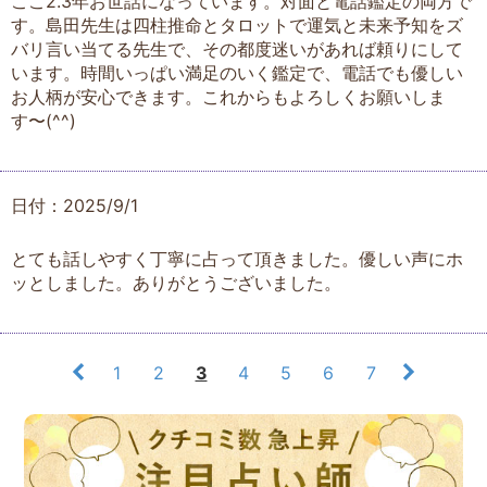
ここ2.3年お世話になっています。対面と電話鑑定の両方で
す。島田先生は四柱推命とタロットで運気と未来予知をズ
バリ言い当てる先生で、その都度迷いがあれば頼りにして
います。時間いっぱい満足のいく鑑定で、電話でも優しい
お人柄が安心できます。これからもよろしくお願いしま
す〜(^^)
日付：2025/9/1
とても話しやすく丁寧に占って頂きました。優しい声にホ
ッとしました。ありがとうございました。
1
2
3
4
5
6
7