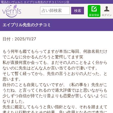
電話占いヴェルニ エイプリル先生のクチコミ1ページ目
新規登録
ログイン
エイプリル先生のクチコミ
日付：2025/11/27
もう何年も鑑てもらってますが本当に毎回、何故名前だけ
でこんなに分かるんだろうと驚愕してます笑
私が直接何度か会っても、まだその人のことをよく分から
ないのに先生はどんな人か言い当てるので凄いです。
そして暫く経ってから、先生の言うとおりの人だった、と
思います。
自分のことも自覚してないですが、（私の事を）先生がこ
うだね、と言ってくれるので過大評価ではと思いながらも
少しずつ自信が持てたり昔よりも恋愛が苦しくないように
なりました。
先生に鑑定してもらうと良い指針となり、それを踏まえて
考えたり行動するとその結果、良い作用となるので本当に