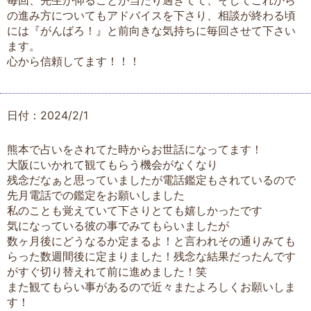
毎回、先生が仰ることが当たり過ぎてて、そしてこれから
の進み方についてもアドバイスを下さり、相談が終わる頃
には『がんばろ！』と前向きな気持ちに毎回させて下さい
ます。
心から信頼してます！！！
日付：2024/2/1
熊本で占いをされてた時からお世話になってます！
大阪にいかれて観てもらう機会がなくなり
残念だなぁと思っていましたが電話鑑定もされているので
先月電話での鑑定をお願いしました
私のことも覚えていて下さりとても嬉しかったです
気になっている彼の事でみてもらいましたが
数ヶ月後にどうなるか定まるよ！と言われその通りみても
らった数週間後に定まりました！残念な結果だったんです
がすぐ切り替えれて前に進めました！笑
また観てもらい事があるので近々またよろしくお願いしま
す！