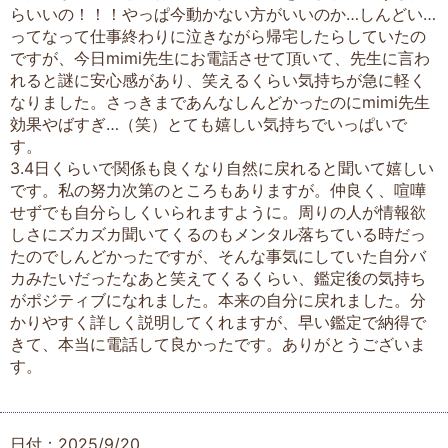
らいいの！！！やっぱ今動かない方がいいのか…しんどい…
ってなって仕事終わりに泣きながら帰宅したらしていたの
ですが、今日mimi先生にお電話させて頂いて、先生に言わ
れると謎に安心感があり、笑えるくらい気持ちが急に軽く
なりました。さっきまであんなしんどかったのにmimi先生
効果やばすぎ…（笑）とても嬉しい気持ちでいっぱいで
す。
3.4日くらいで関係も良くなり自然に戻れると聞いて嬉しい
です。私の努力次第のところもありますが。仲良く、喧嘩
せずでも自分らしくいられますように。周りの人が情報欲
しさにズカズカ聞いてくるのもメンタル落ちている時だっ
たのでしんどかったですが、そんな事気にしていた自分バ
カみたいだったなあと笑えてくるくらい、鑑定後の気持ち
がポジティブになれました。本来の自分に戻れました。分
かりやすく詳しく説明してくれますが、早い鑑定で納得で
きて、本当に電話して良かったです。ありがとうございま
す。
日付：2025/9/20