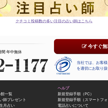
クチコミ投稿数の多い注目の占い師はこちら
今すぐ無
時間 年中無休
当社では、お客様
を適切にお取り扱
ヘルプ
い館一覧
新規登録手順（PC）
占い師プレゼント
新規登録手順（スマートフォ
生月占い
電話占いについて