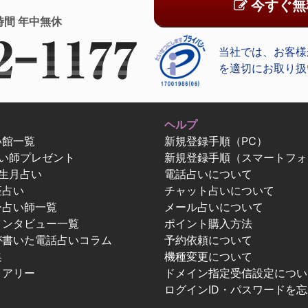
今すぐ無
時間 年中無休
当社では、お客様
を適切にお取り扱
ヘルプ
い館一覧
新規登録手順（PC）
占い師プレゼント
新規登録手順（スマートフォ
生月占い
電話占いについて
座占い
チャット占いについて
ー占い師一覧
メール占いについて
インタビュー一覧
ポイント購入方法
が書いた電話占いコラム
予約依頼について
集
機種変更について
イアリー
ドメイン指定受信設定につい
ログインID・パスワードを