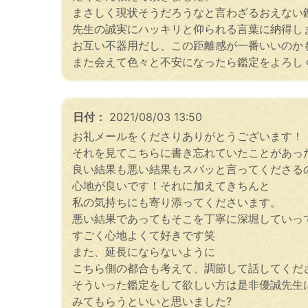
まさしく現状そうだろうなと言わざるおえない
先生の誠実にハッキリと仰られる言葉に納得し
お互い不器用だし、この距離感が一番いいのか
また会えて色々と不安になったら鑑定をよろし
日付：
2021/08/03 13:50
お礼メールをくださりありがとうございます！
それを見てこちらに書き忘れていたことがあっ
良い結果も悪い結果もスパッと言ってくださる
心地が良いです！それに加えてきちんと
私の気持ちにも寄り添ってくださいます。
悪い結果であってもそこを丁寧に深堀していっ
すごく心地よくて好きです笑
また、延長にならないように
こちら側の都合も考えて、調節して話してくだ
そういった鑑定をして欲しい方は是非優誠先生
みてもらうといいと思いました?