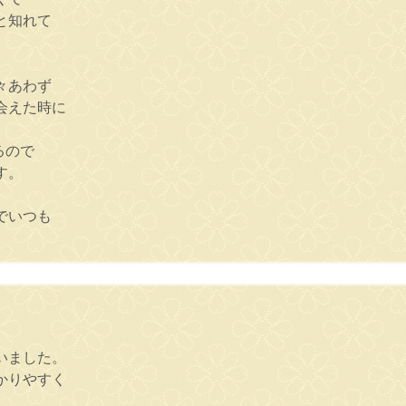
と知れて
々あわず
会えた時に
るので
す。
でいつも
いました。
かりやすく