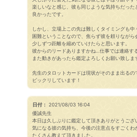
楽しいなと感じ、彼も同じような気持ちだった
良かったです。
しかし、立場上この先は難しくタイミングも中
困難ということなので、焦らず彼を頼りながら
少しずつ距離を縮めていけたらと思います。
彼からのリードありますかね…仕事では連絡す
また動きがあったら鑑定よろしくお願い致しま
先生のタロットカードは現状がそのまま出るの
ビックリしています！
日付：
2021/08/03 16:04
優誠先生
本日は久しぶりに鑑定して頂きありがとうござ
気になる彼の気持ち、今後の注意点をすごくわ
たくさん教えて頂きました。