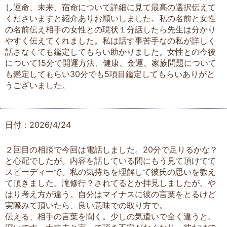
し運命、未来、宿命について詳細に見て最高の選択伝えて
くださいますと紹介ありお願いしました。私の名前と女性
の名前伝え相手の女性との現状１分話したら先生は分かり
やすく伝えてくれました。私は話す事苦手なの私が詳しく
話さなくても鑑定してもらい助かりました。女性との今後
について15分で開運方法、健康、金運、家族問題について
も鑑定してもらい30分でも5項目鑑定してもらいありがと
うございました。
日付：2026/4/24
２回目の相談で今回は電話しました。20分で足りるかな？
と心配でしたが。内容を話している間にもう見て頂けてて
スピーディーで。私の気持ちを理解して彼氏の思いを教え
て頂きました。滝修行？されてるとか拝見しましたが。や
はり考え方が違う。自分はマイナスに彼の言葉をとるけど
実際みて頂いたら、良い意味での取り方で。
伝える、相手の言葉を聞く。少しの気遣いで全く違うと。