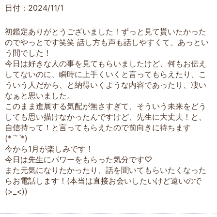
日付：2024/11/1
初鑑定ありがとうございました！ずっと見て貰いたかった
のでやっとです笑笑 話し方も声も話しやすくて、あっとい
う間でした！
今日は好きな人の事を見てもらいましたけど、何もお伝え
してないのに、瞬時に上手くいくと言ってもらえたり、こ
ういう人だから、と納得いくような内容であったり、凄い
なぁと思いました。
このまま進展する気配が無さすぎて、そういう未来をどう
しても思い描けなかったんですけど、先生に大丈夫！と、
自信持って！と言ってもらえたので前向きに待ちます
(*ˊ˘ˋ*)
今から1月が楽しみです！
今日は先生にパワーをもらった気分です♡
また元気になりたかったり、話を聞いてもらいたくなった
らお電話します！(本当は直接お会いしたいけど遠いので
(>_<))