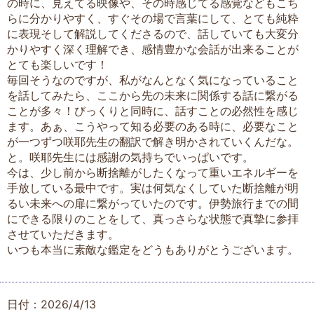
の時に、見えてる映像や、その時感じてる感覚などもこち
らに分かりやすく、すぐその場で言葉にして、とても純粋
に表現そして解説してくださるので、話していても大変分
かりやすく深く理解でき、感情豊かな会話が出来ることが
とても楽しいです！
毎回そうなのですが、私がなんとなく気になっていること
を話してみたら、ここから先の未来に関係する話に繋がる
ことが多々！びっくりと同時に、話すことの必然性を感じ
ます。あぁ、こうやって知る必要のある時に、必要なこと
が一つずつ咲耶先生の翻訳で解き明かされていくんだな。
と。咲耶先生には感謝の気持ちでいっぱいです。
今は、少し前から断捨離がしたくなって重いエネルギーを
手放している最中です。実は何気なくしていた断捨離が明
るい未来への扉に繋がっていたのです。伊勢旅行までの間
にできる限りのことをして、真っさらな状態で真摯に参拝
させていただきます。
いつも本当に素敵な鑑定をどうもありがとうございます。
日付：2026/4/13