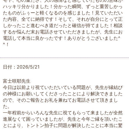
モヤ、心の重たさ、人の感情など感じていたものの意味が
ハッキリ分かりました！分かった瞬間、ずっと重苦しかっ
たものがふぅーと軽くなるのを感じました！見ていただい
た内容、全てに納得です！そして、それが自分にとって正
しかったこと進むべき道だったと確信が持てました！相談
するか悩んだ末お電話させていただきましたが、先生にお
電話して本当に良かったです！ありがとうございました^
^！
日付：2026/5/21
富士咲耶先生
今日は以前より視ていただいている問題が、先生が縁結び
の神様にお願いしてくださったことにより解決できました
ので、そのご報告とお礼を兼ねてお電話させて頂きまし
た。
一年程前からいろんな先生に視てもらって来ましたが全然
進展なくて困っていましたが、先生と今年ご縁を頂いたこ
とにより、トントン拍子に問題が解決したことに本当に驚