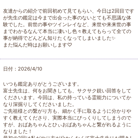
友達からの紹介で前回初めて見てもらい、今日は2回目です
が先生の鑑定は今まで出会った事のないとても不思議な体
験でした。前世の事やツインレイなど、来世や来来世の事
までわかるなんて本当に凄いし色々教えてもらって全ての
事が納得でどんどん知りたくなってしまいました✨
また悩んだ時はお願いします♡
日付：2026/4/10
いつも鑑定ありがとうございます。
富士先生は、何をお聞きしても、サクサク鋭い回答をして
くださいます。今回は、私の持っている霊能力についてか
なり深掘りしてくださいました。
ご先祖様との繋がり方も、細かく手に取るように分かりや
すく教えてくださり、実際本当にびっくりしてしまうので
すが、おばあちゃんとひぃおばあちゃんと繋がれるように
なりました！
最初の2回は私がやり方が分からなくて富士先生にお聞きし