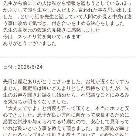
先生から前にこの人は私から情報を盗もうとしている､ほっ
かぶりして髭を生やした人だよと､言われた事を思い出しま
した、､という話を先生と話していて人間の外見と中身は違
う事に改めて気づき、付き合いを止める決心をしました
先生の高次元の鑑定の見抜きに感銘しました
今は、スッキリ前を向いていきます
ありがとうございました
日付：2026/6/24
先日は鑑定ありがとうございました。お礼が遅くなりすみ
ません。鑑定前は暗いどんよりとした気持ちでしたが、先
生のお声を聞きお話をし始めたら、不思議なことにみるみ
る気持ちが明るくなりました。
『大丈夫ですよ』と何度も言って頂くと、本当にホッと安
心できました。息子が良い方向に向かって成長するために
必要な試練を与えられてる時期なので、安心して見守って
いれば良いという事を教えて頂きました。また家族が幸せ
になれるシンプルな法則？も教えて頂いて、心配性の私に