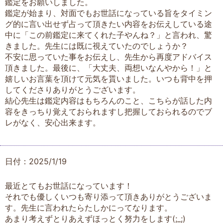
鑑定をお願いしました。
鑑定が始まり、対面でもお世話になっている旨をタイミン
グ的に言い出せず占って頂きたい内容をお伝えしている途
中に「この前鑑定に来てくれた子やんね？」と言われ、驚
きました。先生には既に視えていたのでしょうか？
不安に思っていた事をお伝えし、先生から再度アドバイス
頂きました。最後に、「大丈夫、両想いなんやから！」と
嬉しいお言葉を頂けて元気を貰いました。いつも背中を押
してくださりありがとうございます。
結心先生は鑑定内容はもちろんのこと、こちらが話した内
容をきっちり覚えておられますし把握しておられるのでブ
レがなく、安心出来ます。
日付：2025/1/19
最近とてもお世話になっています！
それでも優しくいつも寄り添って頂きありがとうございま
す。先生に言われたらたしかにってなります。
あまり考えずとりあえずほっとく努力をします(;_;)