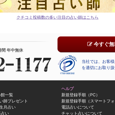
クチコミ投稿数の多い注目の占い師はこちら
今すぐ無
時間 年中無休
当社では、お客様
を適切にお取り扱
ヘルプ
い館一覧
新規登録手順（PC）
占い師プレゼント
新規登録手順（スマートフォ
生月占い
電話占いについて
座占い
チャット占いについて