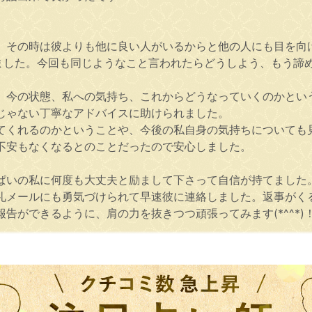
、その時は彼よりも他に良い人がいるからと他の人にも目を向
いました。今回も同じようなこと言われたらどうしよう、もう諦
、今の状態、私への気持ち、これからどうなっていくのかとい
じゃない丁寧なアドバイスに助けられました。
てくれるのかということや、今後の私自身の気持ちについても
不安もなくなるとのことだったので安心しました。
いの私に何度も大丈夫と励まして下さって自信が持てました。穏や
礼メールにも勇気づけられて早速彼に連絡しました。返事がく
告ができるように、肩の力を抜きつつ頑張ってみます(*^^*)