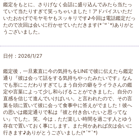
鑑定をもとに、さりげなく会話に盛り込んでみたら当たっ
ていて当たりすぎて笑っちゃいました！アドバイスいただ
いたおかげでモヤモヤもスッキリです♪今回は電話鑑定だっ
たので次回は会いに行かせていただきます(*´꒳`*)ありがと
うございました。
日付：2026/1/27
鑑定後，一旦素直に今の気持ちをLINEで彼に伝えたら鑑定
通り『彼は会って話をする気持ちやったみたいです』なん
でも形にこだわりすぎてしまう自分の癖をライラさんの鑑
定や言葉によって少し和らげることができました。自分の
直感を信じて進んでいけばいい。と言われたので、その言
葉を頭に置いて彼に会って食事中に答えがでました！彼へ
の思いは鑑定通りで私は『彼と付き合いたいと思ってな
い』でした。笑。今は，ただ楽しい時間を過ごす人とゆう
存在で置いておく事にします。また何かあれば次は会いに
行きます♪ありがとうございました(*´꒳`*)