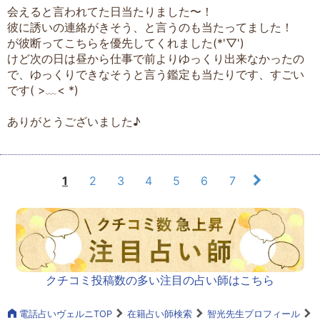
会えると言われてた日当たりました〜！
彼に誘いの連絡がきそう、と言うのも当たってました！
が彼断ってこちらを優先してくれました(*'▽')
けど次の日は昼から仕事で前よりゆっくり出来なかったの
で、ゆっくりできなそうと言う鑑定も当たりです、すごい
です( >﹏< *)
ありがとうございました♪
1
2
3
4
5
6
7
クチコミ投稿数の多い注目の占い師はこちら
電話占いヴェルニTOP
在籍占い師検索
智光先生プロフィール