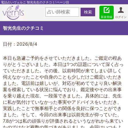
電話占いヴェルニ 智光先生のクチコミ1ページ目
新規登録
ログイン
智光先生のクチコミ
日付：2026/8/4
本日も急遽ご予約をさせていただきました。ご鑑定の程あ
りがとうございました。本日は1つの話題について深く占っ
ていただきました。その後、以前時間が来てしまい詳しく
伺えなかったことや自身のことも少しだけご鑑定いただき
ました。電話前は嬉しいが、対応が初めてでより良い解決
案を模索している状況に悩んでおり、鑑定後やその出来事
を乗り越えた現在、一段落できました。具体的には、先生
に私が気付けていなかった事実やアドバイスをいただき、
実践したことで無事相手との関係を良好に保つことができ
ました。そして、今回の出来事は以前先生が仰っていた、
7.8がつは私の頑張りが評価されるというながれから来てい
たのではなど複数の気づきがありました。今回はいつもよ