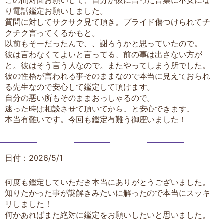
この間対面お願いして、自分が彼に言った言葉に不安にな
り電話鑑定お願いしました。
質問に対してサクサク見て頂き。プライド傷つけられてチ
クチク言ってくるかもと。
以前もそーだったんで、、謝ろうかと思っていたので。
彼は言わなくてよいと言ってる、前の事は出さない方が
と。彼はそう言う人なので。またやってしまう所でした。
彼の性格が言われる事そのままなので本当に見えておられ
る先生なので安心して鑑定して頂けます。
自分の悪い所もそのままおっしゃるので。
迷った時は相談させて頂いてから。と安心できます。
本当有難いです。今回も鑑定有難う御座いました！
日付：2026/5/1
何度も鑑定していただき本当にありがとうございました。
知りたかった事が謎解きみたいに解ったので本当にスッキ
リしました！
何かあればまた絶対に鑑定をお願いしたいと思いました。