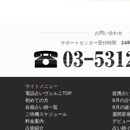
お問い合わせ
サポートセンター受付時間
24
サイトメニュー
電話占いヴェルニTOP
提携占
初めての方
8月の
在籍占い師一覧
8月の誕
ご待機スケジュール
週間星
料金案内
デビュ
占術紹介
占い師