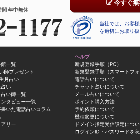
今すぐ無
時間 年中無休
当社では、お客様
を適切にお取り扱
ヘルプ
い館一覧
新規登録手順（PC）
占い師プレゼント
新規登録手順（スマートフォ
生月占い
電話占いについて
座占い
チャット占いについて
ー占い師一覧
メール占いについて
インタビュー一覧
ポイント購入方法
が書いた電話占いコラム
予約依頼について
集
機種変更について
イアリー
ドメイン指定受信設定につい
ログインID・パスワードを