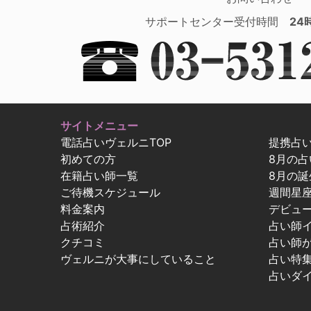
サポートセンター受付時間
24
サイトメニュー
電話占いヴェルニTOP
提携占
初めての方
8月の
在籍占い師一覧
8月の誕
ご待機スケジュール
週間星
料金案内
デビュ
占術紹介
占い師
クチコミ
占い師
ヴェルニが大事にしていること
占い特
占いダ