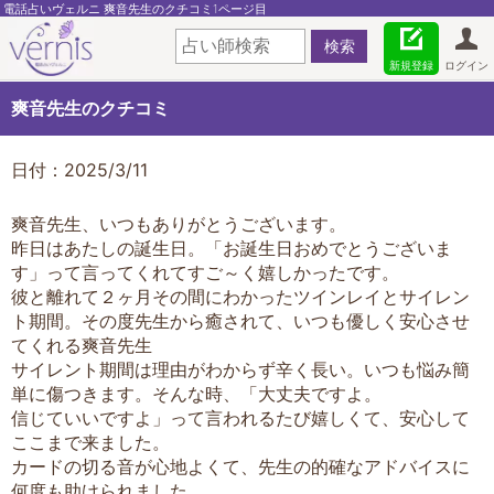
電話占いヴェルニ 爽音先生のクチコミ1ページ目
新規登録
ログイン
爽音先生のクチコミ
日付：2025/3/11
爽音先生、いつもありがとうございます。
昨日はあたしの誕生日。「お誕生日おめでとうございま
す」って言ってくれてすご～く嬉しかったです。
彼と離れて２ヶ月その間にわかったツインレイとサイレン
ト期間。その度先生から癒されて、いつも優しく安心させ
てくれる爽音先生
サイレント期間は理由がわからず辛く長い。いつも悩み簡
単に傷つきます。そんな時、「大丈夫ですよ。
信じていいですよ」って言われるたび嬉しくて、安心して
ここまで来ました。
カードの切る音が心地よくて、先生の的確なアドバイスに
何度も助けられました。