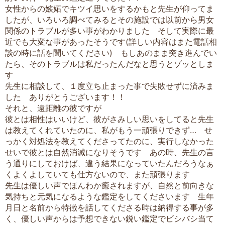
女性からの嫉妬でキツイ思いをするかもと先生が仰ってま
したが、いろいろ調べてみるとその施設では以前から男女
関係のトラブルが多い事がわかりました そして実際に最
近でも大変な事があったそうです(詳しい内容はまた電話相
談の時に話を聞いてください) もしあのまま突き進んでい
たら、そのトラブルは私だったんだなと思うとゾッとしま
す
先生に相談して、１度立ち止まった事で失敗せずに済みま
した ありがとうございます！！
それと、遠距離の彼ですが
彼とは相性はいいけど、彼がさみしい思いをしてると先生
は教えてくれていたのに、私がもう一頑張りできず… せ
っかく対処法を教えてくださってたのに、実行しなかった
せいで彼とは自然消滅になりそうです あの時、先生の言
う通りにしておけば、違う結果になっていたんだろうなぁ
くよくよしていても仕方ないので、また頑張ります
先生は優しい声でほんわか癒されますが、自然と前向きな
気持ちと元気になるような鑑定をしてくださいます 生年
月日と名前から特徴を話してくださる時は納得する事が多
く、優しい声からは予想できない鋭い鑑定でビシバシ当て