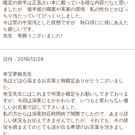
鑑定の前半は正直占い本に載っている様な内容だなと思い
ましたが 後半彼の職業や実家の環境 私の性分とかばっ
ちり当たっていてびっくりしました。
今は世の中混沌とした状態ですが 秋口頃にに彼にあえた
ら嬉しいです。
先生 有難うございました!
日付：2019/12/29
幸宝夢姫先生
先ほどは心温まるお言葉と御鑑定ありがとうございまし
た。
幸宝先生にはこれまで何度か鑑定をお願いしてきておりま
すが、今回は深夜にもかかわらず、いつもと変わらない優
しいお言葉で話して下さいました。
私の方からは深夜対応時間終了間際でしたので、あまり詳
しい状況をお伝えできませんでしたが、それでも、今の状
況を踏まえてのとても涙が出る希望のお言葉を頂きまし
た。