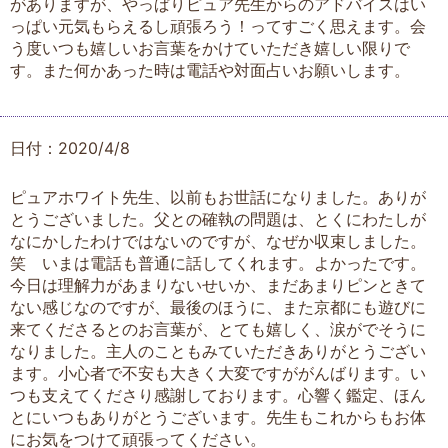
がありますが、やっぱりピュア先生からのアドバイスはい
っぱい元気もらえるし頑張ろう！ってすごく思えます。会
う度いつも嬉しいお言葉をかけていただき嬉しい限りで
す。また何かあった時は電話や対面占いお願いします。
日付：2020/4/8
ピュアホワイト先生、以前もお世話になりました。ありが
とうございました。父との確執の問題は、とくにわたしが
なにかしたわけではないのですが、なぜか収束しました。
笑 いまは電話も普通に話してくれます。よかったです。
今日は理解力があまりないせいか、まだあまりピンときて
ない感じなのですが、最後のほうに、また京都にも遊びに
来てくださるとのお言葉が、とても嬉しく、涙がでそうに
なりました。主人のこともみていただきありがとうござい
ます。小心者で不安も大きく大変ですががんばります。い
つも支えてくださり感謝しております。心響く鑑定、ほん
とにいつもありがとうございます。先生もこれからもお体
にお気をつけて頑張ってください。