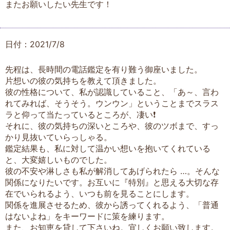
またお願いしたい先生です！
日付：2021/7/8
先程は、長時間の電話鑑定を有り難う御座いました。
片想いの彼の気持ちを教えて頂きました。
彼の性格について、私が認識していること、「あ～、言わ
れてみれば、そうそう。ウンウン」ということまでスラス
ラと仰って当たっているところが、凄い❗️
それに、彼の気持ちの深いところや、彼のツボまで、すっ
かり見抜いていらっしゃる。
鑑定結果も、私に対して温かい想いを抱いてくれている
と、大変嬉しいものでした。
彼の不安や淋しさも私が解消してあげられたら …。そんな
関係になりたいです。お互いに『特別』と思える大切な存
在でいられるよう、いつも前を見ることにします。
関係を進展させるため、彼から誘ってくれるよう、「普通
はないよね」をキーワードに策を練ります。
また、お知恵を貸して下さいね。宜しくお願い致します。