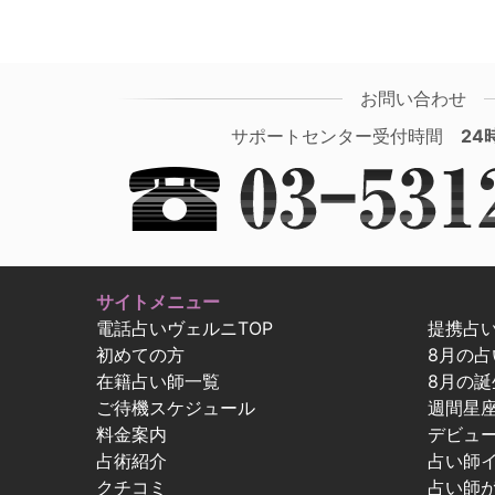
お問い合わせ
サポートセンター受付時間
24
サイトメニュー
電話占いヴェルニTOP
提携占
初めての方
8月の
在籍占い師一覧
8月の誕
ご待機スケジュール
週間星
料金案内
デビュ
占術紹介
占い師
クチコミ
占い師