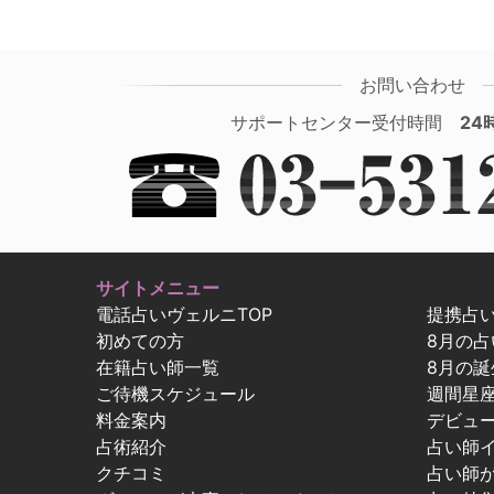
お問い合わせ
サポートセンター受付時間
24
サイトメニュー
電話占いヴェルニTOP
提携占
初めての方
8月の
在籍占い師一覧
8月の誕
ご待機スケジュール
週間星
料金案内
デビュ
占術紹介
占い師
クチコミ
占い師