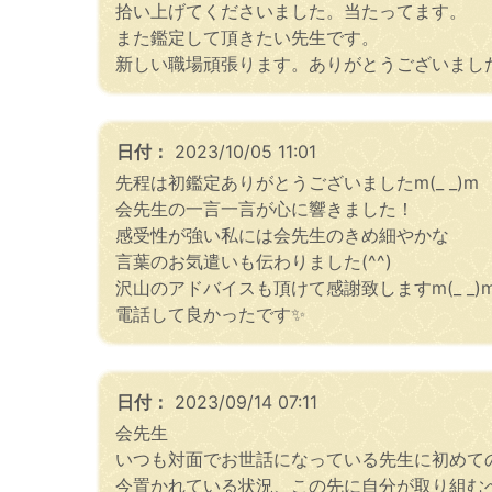
拾い上げてくださいました。当たってます。
また鑑定して頂きたい先生です。
新しい職場頑張ります。ありがとうございまし
日付：
2023/10/05 11:01
先程は初鑑定ありがとうございましたm(_ _)m
会先生の一言一言が心に響きました！
感受性が強い私には会先生のきめ細やかな
言葉のお気遣いも伝わりました(^^)
沢山のアドバイスも頂けて感謝致しますm(_ _)
電話して良かったです✨
日付：
2023/09/14 07:11
会先生
いつも対面でお世話になっている先生に初めて
今置かれている状況、この先に自分が取り組む