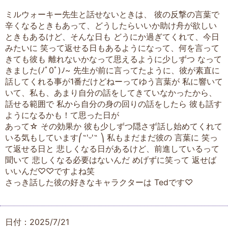
ミルウォーキー先生と話せないときは、 彼の反撃の言葉で
辛くなるときもあって、どうしたらいいか助け舟が欲しい
ときもあるけど、そんな日も どうにか過ぎてくれて、今日
みたいに 笑って返せる日もあるようになって、何を言って
きても彼も 離れないかなって思えるように少しずつ なって
きました(⁠ﾉﾟ⁠0ﾟ⁠)⁠ﾉ⁠~ 先生が前に言ってたように、彼が素直に
話してくれる事が1番だけどねーってゆう言葉が 私に響いて
いて、私も、あまり自分の話をしてきていなかったから、
話せる範囲で 私から自分の身の回りの話をしたら 彼も話す
ようになるかも！て思った日が
あって☆ その効果か 彼も少しずつ隠さず話し始めてくれて
いる気もしています⎛˶'ᵕ'˶ ⎞ 私もまだまだ彼の 言葉に 笑っ
て返せる日と 悲しくなる日があるけど、前進しているって
聞いて 悲しくなる必要はないんだ めげずに笑って 返せば
いいんだ♡♡ですよね笑
さっき話した彼の好きなキャラクターは Tedです♡
日付：2025/7/21