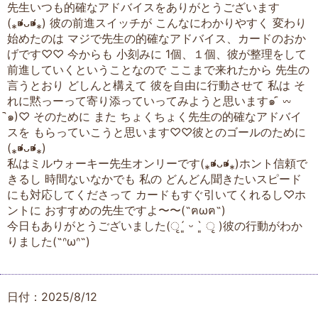
先生いつも的確なアドバイスをありがとうございます
(⁎⁍̴̛ᴗ⁍̴̛⁎) 彼の前進スイッチが こんなにわかりやすく 変わり
始めたのは マジで先生の的確なアドバイス、カードのおか
げです♡♡ 今からも 小刻みに 1個、１個、彼が整理をして
前進していくということなので ここまで来れたから 先生の
言うとおり どしんと構えて 彼を自由に行動させて 私は そ
れに黙っーって寄り添っていってみようと思います๑ ᷇ 𖥦
᷆๑)♡ そのために また ちょくちょく先生の的確なアドバイ
スを もらっていこうと思います♡♡彼とのゴールのために
(⁎⁍̴̛ᴗ⁍̴̛⁎)
私はミルウォーキー先生オンリーです(⁎⁍̴̛ᴗ⁍̴̛⁎)ホント信頼で
きるし 時間ないなかでも 私の どんどん聞きたいスピード
にも対応してくださって カードもすぐ引いてくれるし♡ホ
ントに おすすめの先生ですよ〜〜(˶ฅωฅ˵)
今日もありがとうございました(ृ´͈ ᵕ `͈ ृ )彼の行動がわか
りました(˶ᐢωᐢ˶)
日付：2025/8/12