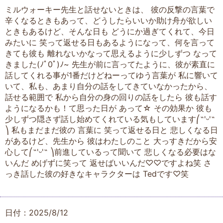
ミルウォーキー先生と話せないときは、 彼の反撃の言葉で
辛くなるときもあって、どうしたらいいか助け舟が欲しい
ときもあるけど、そんな日も どうにか過ぎてくれて、今日
みたいに 笑って返せる日もあるようになって、何を言って
きても彼も 離れないかなって思えるように少しずつ なって
きました(⁠ﾉﾟ⁠0ﾟ⁠)⁠ﾉ⁠~ 先生が前に言ってたように、彼が素直に
話してくれる事が1番だけどねーってゆう言葉が 私に響いて
いて、私も、あまり自分の話をしてきていなかったから、
話せる範囲で 私から自分の身の回りの話をしたら 彼も話す
ようになるかも！て思った日が あって☆ その効果か 彼も
少しずつ隠さず話し始めてくれている気もしています⎛˶'ᵕ'˶
⎞ 私もまだまだ彼の 言葉に 笑って返せる日と 悲しくなる日
があるけど、先生から 彼はわたしのこと 大っすきだから安
心して⎛˶'ᵕ'˶ ⎞前進しているって聞いて 悲しくなる必要はな
いんだ めげずに笑って 返せばいいんだ♡♡ですよね笑 さ
っき話した彼の好きなキャラクターは Tedです♡笑
日付：2025/8/12