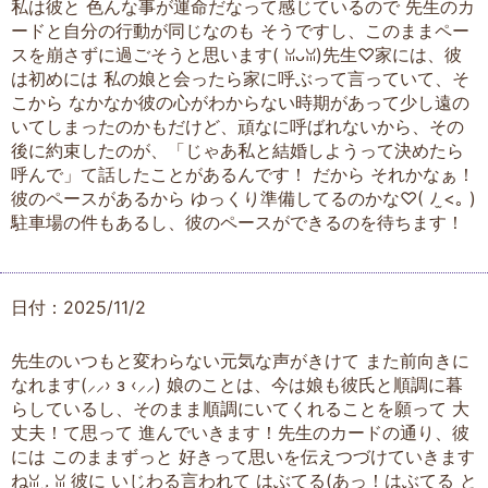
私は彼と 色んな事が運命だなって感じているので 先生のカ
ードと自分の行動が同じなのも そうですし、このままペー
スを崩さずに過ごそうと思います( ꈍᴗꈍ)先生♡家には、彼
は初めには 私の娘と会ったら家に呼ぶって言っていて、そ
こから なかなか彼の心がわからない時期があって少し遠の
いてしまったのかもだけど、頑なに呼ばれないから、その
後に約束したのが、「じゃあ私と結婚しようって決めたら
呼んで」て話したことがあるんです！ だから それかなぁ！
彼のペースがあるから ゆっくり準備してるのかな♡( ﾉ ̫<｡ )
駐車場の件もあるし、彼のペースができるのを待ちます！
日付：2025/11/2
先生のいつもと変わらない元気な声がきけて また前向きに
なれます‪(⸝⸝› з ‹⸝⸝)‬ 娘のことは、今は娘も彼氏と順調に暮
らしているし、そのまま順調にいてくれることを願って 大
丈夫！て思って 進んでいきます！先生のカードの通り、彼
には このままずっと 好きって思いを伝えつづけていきます
ねꈍ .̮ ꈍ 彼に いじわる言われて はぶてる(あっ！はぶてる と