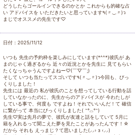
どうしたらゴールインできるのかとか これからも的確な占
い アドバイスを いただきたいと思っています٩(〃._.〃)ว
まじでオススメの先生です♡
日付：2025/11/12
いつも 先生の予約枠を楽しみにしています(*^^*)彼氏が あ
まのじゃく過ぎるから 近々の近況とかを先生に 見てもらい
たくなっちゃうんですよねー♡(￣▽￣;)
そして いつも当たってスゴいです‪٩(〃._.〃)ว今回も、びっ
くりしました！
先生には 最近の 私が彼氏のことを想ってしている行動を話
していなかったのに、先生からのアドバイスが 今わたしが
している事で、何度も ですよね！それでいいんだ！て 確信
に繋がって 本当にびっくりしました( ˶°⌓°˶)
先生♡実は先月の夢で、彼氏が友達と話をしていて 5月に
籍を入れるって聞こえた夢を見たことがあったんです！☆