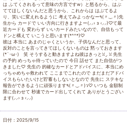
は ふてくされるって意味の方言ですw）と怒るから、はぶ
ててほしくないんだと思うから、これからは はぶてるよ
り、笑いに変えれるように 考えてみよっかなー٩(〃._.〃)先
生から カードで いい方向に行きますよー‪(⸝⸝› з ‹⸝⸝)‬♡て最
近カードも 変わらず いいカードみたいなので、自信もって
ドンと構えて いこうと思います(*^^*)♡
彼は 本当に あまのじゃくというか、子供なんだと思って、
反対のことを言ってきてほしくないものは 黙っておきます
(*`･ω･)ゞ笑 そうすると動きますよね彼はきっとꈍ .̮ ꈍ 先生
の予約 めっちゃ待っていたので 今日 話せて また自信がつ
きました♡ 先生の 的確なカードとアドバイスに、本当にめ
っちゃめちゃ救われて ここまでこれたので まだまだアドバ
イスもらいたいけど貯蓄もしないとなので 先生に ステキな
報告ができるように頑張ります٩(〃._.〃)ว♡ いつも 金額制
限に合わせて 秒速でカード出してくれて ありがとうござい
日付：2025/9/15