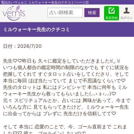
電話占いヴェルニ ミルウォーキー先生のクチコミ1ページ目
新規登録
ログイン
ミルウォーキー先生のクチコミ
日付：2026/7/20
先生♡♡昨日も 久々に鑑定をしていただきましたꈍ .̮ ꈍ
いつも個人都合の鑑定時間の制限のなかでも すぐに状況を
把握してくれて すぐタロット占いをしてくださり、そして
本当に毎回 ほぼ当たっていて まじで不思議なくらいで♡
先生のタロットは 私にはドンピシャで 本当に何年も ミル
ウォーキー先生から救ってもらいました‪(⸝⸝› з ‹⸝⸝)‬♡
元々 スピリチュアルとか、占いには 興味があって、今まで
いろんな方に 見てもらってきたけど、ミルウォーキー先生
に出会ってからは ブレずに 先生だけを信頼してて♡
そして 本当に 恋愛のことで、今、ゴール直前まで これま
した♡♡ 彼と、ゴールインしたいので