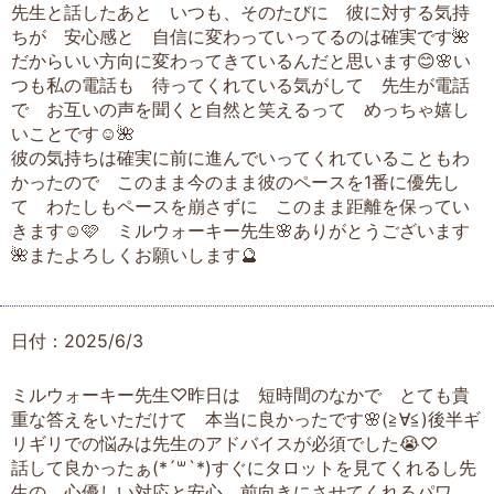
先生と話したあと いつも、そのたびに 彼に対する気持
ちが 安心感と 自信に変わっていってるのは確実です🌺
だからいい方向に変わってきているんだと思います😊🌸い
つも私の電話も 待ってくれている気がして 先生が電話
で お互いの声を聞くと自然と笑えるって めっちゃ嬉し
いことです☺️🌺
彼の気持ちは確実に前に進んでいってくれていることもわ
かったので このまま今のまま彼のペースを1番に優先し
て わたしもペースを崩さずに このまま距離を保ってい
きます☺️🩷 ミルウォーキー先生🌸ありがとうございます
🌺またよろしくお願いします🔮
日付：2025/6/3
ミルウォーキー先生♡昨日は 短時間のなかで とても貴
重な答えをいただけて 本当に良かったです🌸(≧∀≦)後半ギ
リギリでの悩みは先生のアドバイスが必須でした😭♡
話して良かったぁ(*´꒳`*)すぐにタロットを見てくれるし先
生の 心優しい対応と安心 前向きにさせてくれるパワ