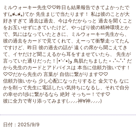
ミルウォーキー先生♡♡昨日も結果報告できてよかったで
す(⁎⁍̴̛ᴗ⁍̴̛⁎)てか 先生まじで当たります！ 私は彼のことが大
好きすぎて 過去は過去、今は今だからっと 過去を聞くこと
をお互いせずにきていたけど、やっぱり彼の精神環境とか
で、気にはなっていたときに、ミルウォーキー先生から、
彼の過去をカードで見てくれて、えーって衝撃走ってたん
ですけど、昨日 彼の過去の話が 遠くの席から聞こえてき
て、イヤだけど聞こえるから耳をすませていたら、 先生が
言っていた通りだった！‎|•'-'•)و 鳥肌たちました﹡˖˟༝˖˟˖˟ だ
から先生のカードとアドバイスは 本当に信頼力強いです！
♡♡だから先生の 言葉が 自信に繋がります♡♡
信頼力強いから 少し心配になったりすると 金欠でも なに
かを削って先生に電話したい気持ちになるし、それで自分
の幸せの1歩に繋がるなら 絶対 そっちー！です♡
彼に全力で寄り添ってみます(⸝⸝⸝⸝神∀神⸝⸝⸝⸝)
日付：2025/9/9