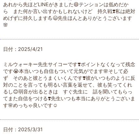
あれから先ほどLINEがきました😄テンションは低めだか
ら また何か言い出すかもしれないけど 持久戦❣️私は絶対
めげずに持久します💪😄先生ほんとありがとうございます
🌸
日付：2025/4/21
ミルウォーキー先生サイコーです❣️ポイントなくなって残念
です😭本当いつも自信もついて元気がでます🌸そして必
ず そのあと彼とうまくいくんです❣️彼がいつものように反
対のことを言っても明るい言葉を返せて、彼も笑ってくれ
るし😊弱音が出るときは すぐ先生に 話を聞いてもらっ
てまた自信をつける❣️先生いつも本当にありがとうございま
す🌸めっちゃ良いです☺️
日付：2025/3/31