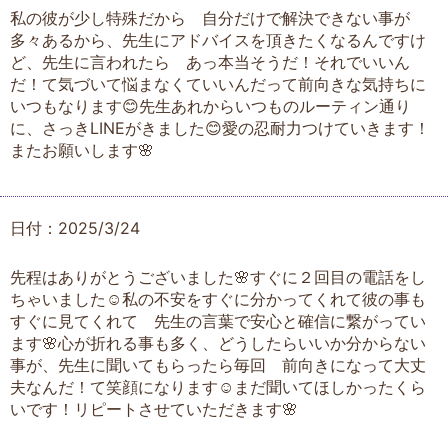
私の彼が少し特殊だから 自分だけで解決できない事が
多々あるから、先生にアドバイスを頂きたくなるんですけ
ど、先生に言われたら あっ本当そうだ！それでいいん
だ！て気づいて悩まなくていいんだって前向きな気持ちに
いつもなります😊先生あれからいつものルーティン通り
に、さっきLINEがきました😊愛の忍耐力つけていきます！
またお願いします🌸
日付：2025/3/24
先程はありがとうございました🌸すぐに２回目の電話をし
ちゃいました☺️私の不安をすぐに分かってくれて彼の事も
すぐに見てくれて 先生の言葉で安心と確信に繋がってい
ます🌸心が折れる事も多く、どうしたらいいか分からない
事が、先生に聞いてもらったら毎回 前向きになって大丈
夫なんだ！て笑顔になります☺️まだ聞いてほしかったくら
いです！リピートさせていただきます🌸