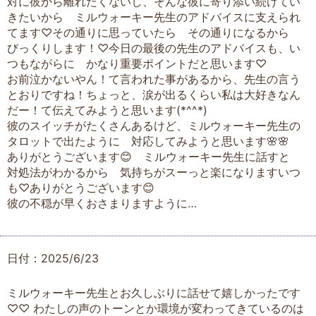
対に彼から離れたくないし、そんな彼に寄り添い続けてい
きたいから ミルウォーキー先生のアドバイスに支えられ
てます♡その通りに思っていたら その通りになるから
びっくりします！♡今日の最後の先生のアドバイスも、い
つもながらに かなり重要ポイントだと思います♡
お前泣かないやん！て言われた事があるから、先生の言う
とおりですね！ちょっと、涙が出るくらい私は大好きなん
だー！て伝えてみようと思います(*^^*)
彼のスイッチがたくさんあるけど、ミルウォーキー先生の
タロットで出たように 対応してみようと思います🌸🌸
ありがとうございます😊 ミルウォーキー先生に話すと
対処法がわかるから 気持ちがスーっと楽になりますいつ
も♡ありがとうございます😊
彼の不穏が早くおさまりますように…
日付：2025/6/23
ミルウォーキー先生とお久しぶりに話せて嬉しかったです
♡♡ わたしの声のトーンとか環境が変わってきているのは