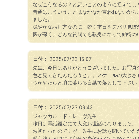
なぜこうなるの？と悪いことのように捉えてし
普通はこういうことはなかなか言われないから
ました。
穏やかな話し方なのに、鋭く本質をズバリ見抜
懐が深く、どんな質問でも親身になって納得の
日付：
2025/07/23 15:07
先生、今日はありがとうございました。お写真
色と見てきたんだろうと。。スケールの大きさ
つがやたらと腑に落ちる言葉で落として下さい
日付：
2025/07/23 09:43
ジャッカル・ド・レーヴ先生
昨日は電話鑑定にて大変お世話になりました。
お初だったのですが、先生にお話を聞いていた
鑑定終わる頃には自分の身体がとても軽くなり