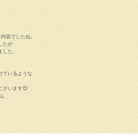
な内容でしたね。
したが
ました。
けているような
ざいます😊
ね。