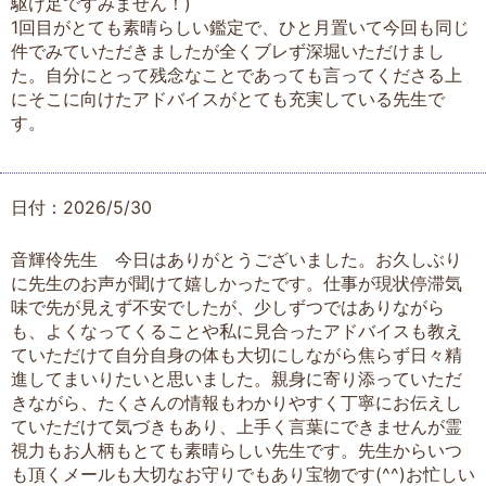
駆け足ですみません！)
1回目がとても素晴らしい鑑定で、ひと月置いて今回も同じ
件でみていただきましたが全くブレず深堀いただけまし
た。自分にとって残念なことであっても言ってくださる上
にそこに向けたアドバイスがとても充実している先生で
す。
日付：2026/5/30
音輝伶先生 今日はありがとうございました。お久しぶり
に先生のお声が聞けて嬉しかったです。仕事が現状停滞気
味で先が見えず不安でしたが、少しずつではありながら
も、よくなってくることや私に見合ったアドバイスも教え
ていただけて自分自身の体も大切にしながら焦らず日々精
進してまいりたいと思いました。親身に寄り添っていただ
きながら、たくさんの情報もわかりやすく丁寧にお伝えし
ていただけて気づきもあり、上手く言葉にできませんが霊
視力もお人柄もとても素晴らしい先生です。先生からいつ
も頂くメールも大切なお守りでもあり宝物です(^^)お忙しい