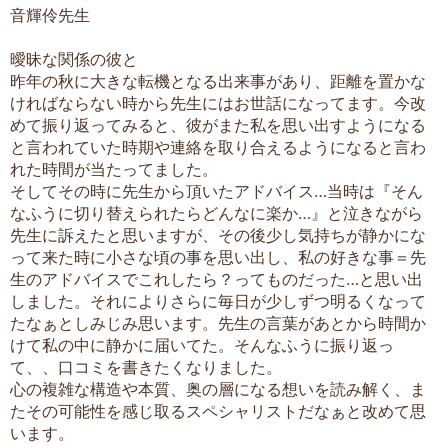
音輝伶先生
曖昧な関係の彼と
昨年の秋に大きな転機となる出来事があり、距離を置かな
ければならない時から先生にはお世話になってます。今改
めて振り返ってみると、彼がまた私を思い出すようになる
と言われていた時期や連絡を取り合えるようになると言わ
れた時間が当たってました。
そしてその時に先生から頂いたアドバイス…当時は『そん
なふうに切り替えられたらどんなに楽か…』と泣きながら
先生に訴えたと思いますが、その後少し気持ちが静かにな
って来た時に小さな頃の事を思い出し、私の好きな事＝先
生のアドバイスでこれしたら？ってものだった…と思い出
しました。それによりさらに毎日が少しずつ明るくなって
たなぁとしみじみ思います。先生の言葉があとから時間か
けて私の中に静かに届いてた。そんなふうに振り返っ
て、、口コミを書きたくなりました。
心の複雑な構造や本質、奥の層になる想いを読み解く、ま
たその可能性を感じ取るスペシャリストだなぁと改めて思
います。