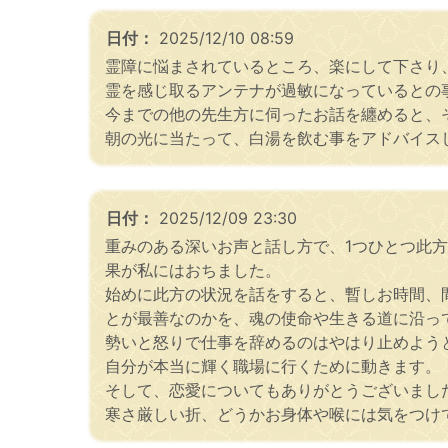
日付：
2025/12/10 08:59
霊障に悩まされているところ、楽にして下さり
霊を感じ取るアンテナが過敏になっているとの
今までの他の先生方に伺ったお話を纏めると、
朝の光に当たって、白湯を飲む事をアドバイス
日付：
2025/12/09 23:30
重みのある深いお声と話し方で、1つひとつ此
果が私にはおちました。
始めに此方の状況を話をすると、暫しお時間、
とが最善なのかを、魂の使命や生きる道に沿っ
勢いと怒りで仕事を辞めるのはやはり止めよう
自分が本当に輝く職場に行くために動きます。
そして、恋愛についてもありがとうございまし
寒さ厳しい折、どうかお身体や喉には気をつけ