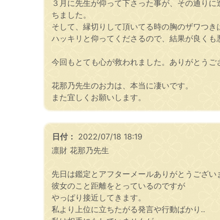
３月に先生が仰って下さった事が、その通りに
ちました。
そして、縁切りして頂いてる時の胸のザワつき
ハッキリと仰ってくださるので、結果が良くも
今回もとても心が救われました。ありがとうご
花那乃先生のお力は、本当に凄いです。
また宜しくお願いします。
日付：
2022/07/18 18:19
凛財 花那乃先生
先日は鑑定とアフターメールありがとうござい
彼女のこと距離をとっているのですが
やっぱり接近してきます。
私より上位に立ちたがる発言や行動ばかり‥