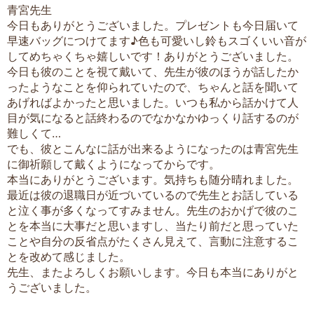
青宮先生
今日もありがとうございました。プレゼントも今日届いて
早速バッグにつけてます♪色も可愛いし鈴もスゴくいい音が
してめちゃくちゃ嬉しいです！ありがとうございました。
今日も彼のことを視て戴いて、先生が彼のほうが話したか
ったようなことを仰られていたので、ちゃんと話を聞いて
あげればよかったと思いました。いつも私から話かけて人
目が気になると話終わるのでなかなかゆっくり話するのが
難しくて…
でも、彼とこんなに話が出来るようになったのは青宮先生
に御祈願して戴くようになってからです。
本当にありがとうございます。気持ちも随分晴れました。
最近は彼の退職日が近づいているので先生とお話している
と泣く事が多くなってすみません。先生のおかげで彼のこ
とを本当に大事だと思いますし、当たり前だと思っていた
ことや自分の反省点がたくさん見えて、言動に注意するこ
とを改めて感じました。
先生、またよろしくお願いします。今日も本当にありがと
うございました。