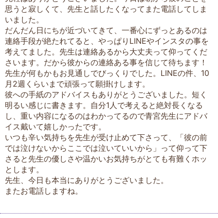
思うと寂しくて、先生と話したくなってまた電話してしま
いました。
だんだん日にちが近づいてきて、一番心にずっとあるのは
連絡手段が絶たれてると、やっぱりLINEやインスタの事を
考えてました。先生は連絡あるから大丈夫って仰ってくだ
さいます。だから彼からの連絡ある事を信じて待ちます！
先生が何もかもお見通しでびっくりでした。LINEの件、10
月2週くらいまで頑張って願掛けします。
彼への手紙のアドバイスもありがとうございました。短く
明るい感じに書きます。自分1人で考えると絶対長くなる
し、重い内容になるのはわかってるので青宮先生にアドバ
イス戴いて嬉しかったです。
いつも辛い気持ちを先生が受け止めて下さって、「彼の前
では泣けないからここでは泣いていいから」って仰って下
さると先生の優しさや温かいお気持ちがとても有難くホッ
とします。
先生、今日も本当にありがとうございました。
またお電話しますね。