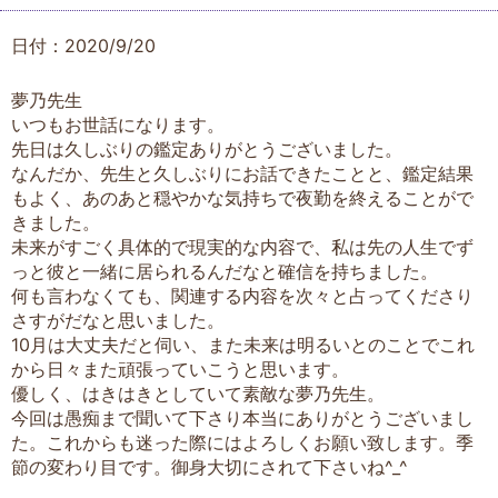
日付：2020/9/20
夢乃先生
いつもお世話になります。
先日は久しぶりの鑑定ありがとうございました。
なんだか、先生と久しぶりにお話できたことと、鑑定結果
もよく、あのあと穏やかな気持ちで夜勤を終えることがで
きました。
未来がすごく具体的で現実的な内容で、私は先の人生でず
っと彼と一緒に居られるんだなと確信を持ちました。
何も言わなくても、関連する内容を次々と占ってくださり
さすがだなと思いました。
10月は大丈夫だと伺い、また未来は明るいとのことでこれ
から日々また頑張っていこうと思います。
優しく、はきはきとしていて素敵な夢乃先生。
今回は愚痴まで聞いて下さり本当にありがとうございまし
た。これからも迷った際にはよろしくお願い致します。季
節の変わり目です。御身大切にされて下さいね^_^