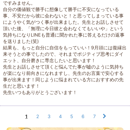
ですみません。
自分の価値観で勝手に想像して勝手に不安になっている
事、不安だから彼に会わないと！と思ってしまっている事
にようやく気がつく事が出来ました。先生とお話しさせて
頂いた後、「無理に今日彼と会わなくてもいいや」という
気持ちになりLINEも普通に聞かれた事に答えるだけの返事
を送りました(笑)
結果も、もっと自分に自信をもっていい！9月頭には復縁出
来そうとの事でしたので、それまでポジティブ思考にダイ
エット、自分磨きに専念したいと思います！
先生とお話しさせて頂くと悩んでた事が嘘のように気持ち
が楽になり前向きになれますし、先生のお言葉で安心する
事が出来ます！同じように悩まれている方におすすめの先
生だと思います！
先生いつもありがとうございます！
1
2
3
4
5
6
7