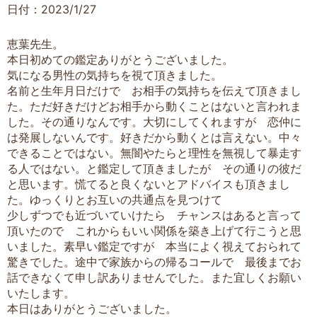
日付：2023/1/27
恵葉先生。
本日初めての鑑定ありがとうございました。
気になる男性の気持ちを視て頂きました。
名前と生年月日だけで お相手の気持ちを伝えて頂きまし
た。ただ好きだけどお相手から動くことはないと言われま
した。その通りなんです。大切にしてくれますが 恋仲に
は発展しないんです。好きだから動くとは言えない。中々
できることではない。無闇やたらと理性を無視して暴走す
る人ではない。と鑑定して頂きましたが その通りの彼だ
と思います。慌てると良くないとアドバイスも頂きまし
た。ゆっくりとお互いの共通点を見つけて
少しずつでも近づいていけたら チャンスはあると言って
頂いたので これからもいい関係を築き上げて行こうと思
いました。素早い鑑定ですが 本当によく視えておられて
驚きでした。途中で家族からの帰るコールで 最後までお
話できなくて申し訳ありませんでした。また宜しくお願い
いたします。
本日はありがとうございました。