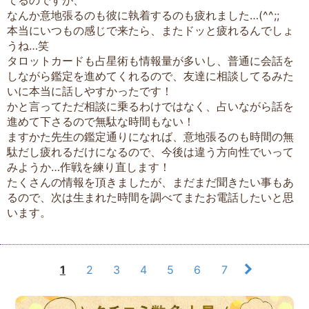
なんか意地張るのも彼に執着するのも疲れました…(^^;;
本当にいつもの感じで来たら、またドッと疲れるんでしょ
うね…笑
タロットカードも占星術も情報量が多いし、普通に会話を
しながら鑑定を進めてくれるので、友達に相談してるみた
いに本当に話しやすかったです！
かと言ってただ相談に乗るわけではなく、占いながら話を
進めて下さるので無駄な時間もない！
ますかた先生の鑑定通りになれば、意地張るのも時間の無
駄だし疲れるだけになるので、今後は違う方向性でいって
みようか…作戦を練り直します！
たくさんの情報を頂きましたが、まだまだ聞きたい事もあ
るので、次は生まれた時間を調べてまたお電話したいと思
います。
1
2
3
4
5
6
7