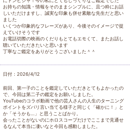
にドンピシャ！今の私にとてもしっくりなご鑑定でした
お持ちの知識・情報をそのままシンプルに、且つ粋にお話
しいただけますし、誠実な印象も併せ素敵な先生だと思い
ました
いくつか印象的なフレーズがあり、今後そのイメージで捉
えていけそうです
お電話切際の映画のくだりもとてもエモくて、またお話し
聴いていただきたいと思います
丁寧なご鑑定をありがとうございました＾＾
日付：2026/4/12
前回、第一子のことを鑑定していただきとてもよかったの
で、今回は第二子の鑑定をお願いしました。
YouTubeのコラボ動画で他の芸人さんの人生のターニング
ポイントをズバリ言い当てる様子と同じく「確かに！」と
か「そうかも…」と思うことばかり。
会ったことがないのにホロスコープだけでここまで見通せ
るなんて本当に凄いなと今回も感動しました。