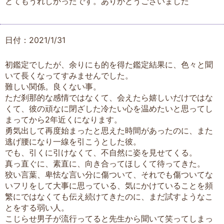
とてもうれしかったです。ありがとうございました
日付：2021/1/31
初鑑定でしたが、余りにも的を得た鑑定結果に、色々と聞
いて長くなってすみませんでした。
難しい関係。良くない事。
ただ刹那的な感情ではなくて、会えたら嬉しいだけではな
くて、彼の頑なに閉ざした冷たい心を温めたいと思ってし
まってから2年近くになります。
勇気出して再度始まったと思えた時間があったのに、また
逃げ腰になり一線を引こうとした彼。
でも、引くに引けなくて、不自然に姿を見せてくる。
真っ直ぐに、素直に、向き合ってほしくて待ってきた。
狡い言葉、卑怯な言い分に傷ついて、それでも傷ついてな
いフリをして大事に思っている、気にかけていることを頻
繁にではなくても伝え続けてきたのに、まだ試すようなこ
とをする弱い人。
こじらせ男子が流行ってると先生から聞いて笑ってしまっ