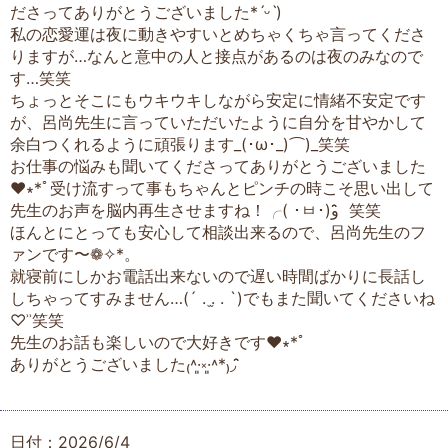
ださってありがとうございました*ˊᵕˋ)
私の恋愛運は夜に動きやすいとめちゃくちゃ言ってくださ
りますが…なんと意中の人と接点があるのは夜のみなので
す…笑笑
ちょっとそこにもウキウキしながら安定に情緒不安定です
が、呂尚先生に言っていただいたように自分を甘やかして
余白つくれるように頑張ります_(･ω･_)⌒︎)_笑笑
お仕事の悩みも聞いてくださってありがとうございました
♥︎︎∗︎*ﾟ受け流すって事もちゃんとピンチの時こそ思い出して
先生のお声を脳内再生させますね！╭( ･ㅂ･)و ̑̑ 笑笑
ほんとにとっても安心して相談出来るので、呂尚先生のフ
ァンです〜❁︎✧︎*。
就寝前にしかお電話出来ないので遅い時間ばかりに長話し
しちゃってすみません…(´ . .̫ . `)でもまた聞いてくださいね
♡ʾʾ笑笑
先生のお話も楽しいので大好きです♥︎︎∗︎*ﾟ
ありがとうございました₍˄·͈༝·͈˄*₎◞ ̑̑
日付：2026/6/4