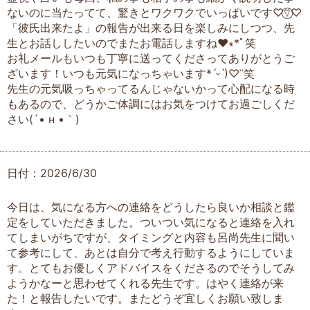
ないのに当たってて、驚きとワクワクでいっぱいです♡⍢⃝♡
「彼氏出来たよ」の報告が出来る日を楽しみにしつつ、先
生とお話ししたいのでまたお電話しますね♥︎︎∗︎*ﾟ笑
お礼メールもいつも丁寧に送ってくださってありがとうご
ざいます！いつも元気になっちゃいます*ˊᵕˋ)♡ʾʾ笑
先生の元気吸っちゃってるんじゃないかって心配になる時
もあるので、どうかご体調にはお気をつけてお過ごしくだ
さい(´• н •｀)
日付：2026/6/30
今日は、気になる方への連絡をどうしたら良いか相談と鑑
定をしていただきました。ついつい気になると連絡を入れ
てしまいがちですが、タイミングと内容も呂尚先生に聞い
て参考にして、あとは自分で考え行動するようにしていま
す。とてもお優しくアドバイスをくださるのでそうしてみ
ようかなーと思わせてくれる先生です。はやく連絡が来
た！と報告したいです。またどうぞ宜しくお願い致しま