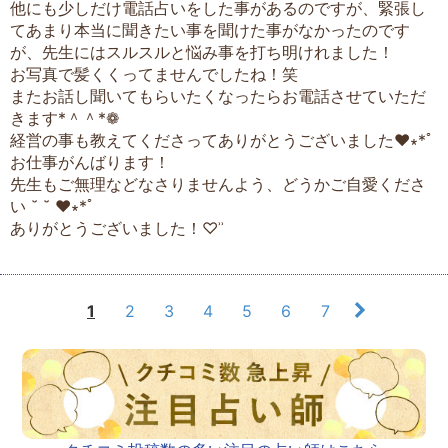
他にも少しだけ電話占いをした事があるのですが、緊張し
てあまり本当に聞きたい事を聞けた事がなかったのです
が、先生にはスルスルと悩み事を打ち明けれました！
お写真で髪くくってませんでしたね！笑
またお話し聞いてもらいたくなったらお電話させていただ
きます*＾＾*❁︎
経営の事も教えてくださってありがとうございました♥︎︎∗︎*ﾟ
お仕事がんばります！
先生もご無理などなさりませんよう、どうかご自愛くださ
い ˘ ˘ ♥︎︎∗︎*ﾟ
ありがとうございました！♡ʾʾ
1
2
3
4
5
6
7