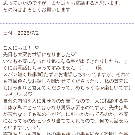
思っていたのですが また近々お電話すると思います。
その時はよろしくお願いします
日付：2026/7/2
こんにちは！¨̮♡
先日も大変お世話になりました♡ʾʾ
いつも不安になったり気になる事が出てきたりしたら、す
ぐにお電話しちゃってすみません…(´ . .̫ . `)笑
スパン短く1週間経たずにお電話しちゃってますが、それで
も毎回色んなお話しを聞かせてくださったり、私の質問に
もはっきりと答えてくださって、めちゃくちゃ楽しいです(
⸝⸝⸝⁼̴́◡︎⁼̴̀⸝⸝⸝)♡ʾʾ
自分の内側を人に見せるのが苦手なので、人に相談する事
自体が私にとってはかなり勇気が要るのですが、先生は私
が言わなくても私の心がどこに引っかかってるのか、不安
になってるのかピッタリ当ててくれるので、何でも話せち
ゃいます₍ᵔ·͈༝·͈ᵔ₎✧︎*。
霊視や占いも毎回、私の事も相手の事も細かく説明した事