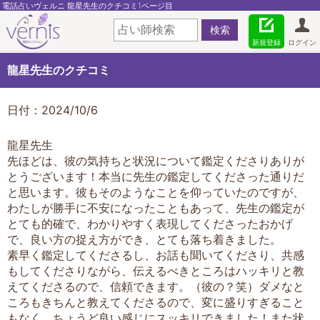
電話占いヴェルニ 龍星先生のクチコミ1ページ目
新規登録
ログイン
龍星先生のクチコミ
日付：2024/10/6
龍星先生
先ほどは、彼の気持ちと状況について鑑定くださりありが
とうございます！本当に先生の鑑定してくださった通りだ
と思います。彼もそのようなことを仰っていたのですが、
わたしが勝手に不安になったこともあって、先生の鑑定が
とても的確で、わかりやすく表現してくださったおかげ
で、良い方の捉え方ができ、とても落ち着きました。
素早く鑑定してくださるし、お話も聞いてくださり、共感
もしてくださりながら、伝えるべきところはハッキリと教
えてくださるので、信頼できます。（彼の？笑）ダメなと
ころもきちんと教えてくださるので、変に盛りすぎること
もなく、ちょうど良い感じにスッキリできました！また状