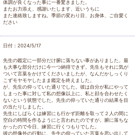
体調が良くなった事に一番驚きました。
またお力添え、感謝いたします、近いうちに
また連絡致しますね。季節の変わり目、お身体、ご自愛く
ださい
日付：2024/5/17
先生の鑑定に一部分だけ腑に落ちない事がありました。最
も大事な部分だけに今一つ納得できず。先生もそれに気が
ついて言葉をかけてくださいましたが、なんだかしっくり
こずモヤモヤしたまま鑑定を終えました。
が、先生の仰っていた通りでした。彼は自分が私にやって
しまった事に対して私の想像以上に、私と顔を合わせたく
ないという状態でした。先生の仰っていた通りの結果を目
の当たりしました。
先生にしばらくは練習にも行かず距離を取って２人の間に
空白の時間を作るようにと言われたのですが。腑に落ちな
かったので今日、練習に行くつもりでした。
彼の想像外の行動に、先生の仰っていた言葉を思い出して