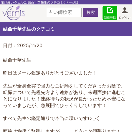
電話占いヴェルニ 結命千華先生のクチコミ6ページ目
新規登録
ログイン
結命千華先生のクチコミ
日付：2025/11/20
結命千華先生
昨日はメール鑑定ありがとうございました！
先生が全身全霊で強力なご祈願をしてくださったお陰で、
転職について先程先方より連絡があり、来週面接に進むこ
とになりました！連絡待ちの状況が長かったため不安にな
っていましたが、急展開でびっくりしています！
すべて先生の鑑定通りで本当に凄いです(>_<)
面接は物凄く緊張しますが、、、どうにか頑張ります！