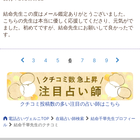
結命先生この度はメール鑑定ありがとうございました。
こちらの先生は本当に優しく応援してくださり、元気がで
ました。初めてですが、結命先生にお願いして良かったで
す。
3
4
5
6
7
8
9
クチコミ投稿数の多い注目の占い師はこちら
電話占いヴェルニTOP
在籍占い師検索
結命千華先生プロフィー
ル
結命千華先生のクチコミ