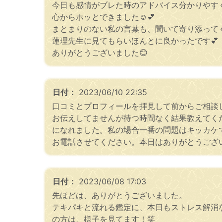
今日も感情がブレた時のアドバイス分かりやす
心からホッとできました☺️💕
まとまりのない私の言葉も、聞いて寄り添ってく
蓮理先生に見てもらいほんとに良かったです💕
ありがとうございました😊
日付：
2023/06/10 22:35
口コミとプロフィールを拝見して前からご相談
お伝えしてませんが待つ時間なく結果教えてく
になれました。私の場合一番の問題はキッカケ
お電話させてください。本日はありがとうござ
日付：
2023/06/08 17:03
先ほどは、ありがとうございました。
テキパキと流れる鑑定に、本日もストレス解消
の方は、様子を見てます！笑