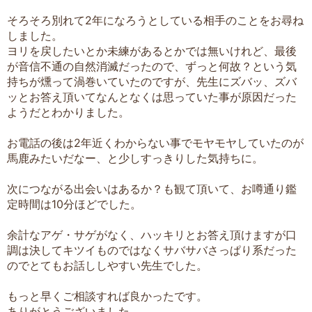
そろそろ別れて2年になろうとしている相手のことをお尋ね
しました。
ヨリを戻したいとか未練があるとかでは無いけれど、最後
が音信不通の自然消滅だったので、ずっと何故？という気
持ちが燻って渦巻いていたのですが、先生にズバッ、ズバ
ッとお答え頂いてなんとなくは思っていた事が原因だった
ようだとわかりました。
お電話の後は2年近くわからない事でモヤモヤしていたのが
馬鹿みたいだなー、と少しすっきりした気持ちに。
次につながる出会いはあるか？も観て頂いて、お噂通り鑑
定時間は10分ほどでした。
余計なアゲ・サゲがなく、ハッキリとお答え頂けますが口
調は決してキツイものではなくサバサバさっぱり系だった
のでとてもお話ししやすい先生でした。
もっと早くご相談すれば良かったです。
ありがとうございました。