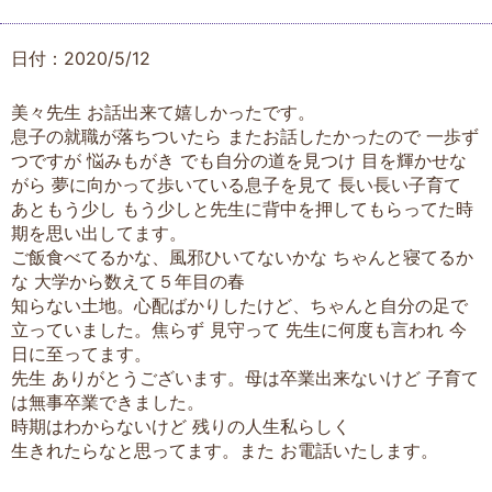
日付：2020/5/12
美々先生 お話出来て嬉しかったです。
息子の就職が落ちついたら またお話したかったので 一歩ず
つですが 悩みもがき でも自分の道を見つけ 目を輝かせな
がら 夢に向かって歩いている息子を見て 長い長い子育て
あともう少し もう少しと先生に背中を押してもらってた時
期を思い出してます。
ご飯食べてるかな、風邪ひいてないかな ちゃんと寝てるか
な 大学から数えて５年目の春
知らない土地。心配ばかりしたけど、ちゃんと自分の足で
立っていました。焦らず 見守って 先生に何度も言われ 今
日に至ってます。
先生 ありがとうございます。母は卒業出来ないけど 子育て
は無事卒業できました。
時期はわからないけど 残りの人生私らしく
生きれたらなと思ってます。また お電話いたします。