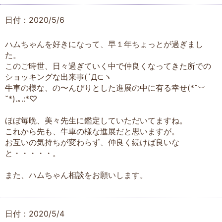
日付：2020/5/6
ハムちゃんを好きになって、早１年ちょっとが過ぎまし
た。
このご時世、日々過ぎていく中で仲良くなってきた所での
ショッキングな出来事(´Д⊂ヽ
牛車の様な、の〜んびりとした進展の中に有る幸せ(*˘︶
˘*).｡.:*♡
ほぼ毎晩、美々先生に鑑定していただいてますね。
これから先も、牛車の様な進展だと思いますが。
お互いの気持ちが変わらず、仲良く続けば良いな
と・・・・・。
また、ハムちゃん相談をお願いします。
日付：2020/5/4