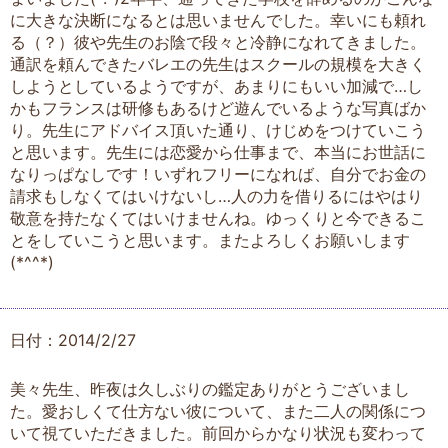
に大きな決断になるとは思いませんでした。幸いにも頼れ
る（？）彼や先生のお陰で段々と冷静になれてきました。
通訳を頼んできたバレエの先生はスクールの規模を大きく
しようとしているようですが、あまりにもいい加減で…し
かもフランスは研修もあるけど遊んでいるような写真ばか
り。先生にアドバイス頂いた通り、けじめをつけていこう
と思います。先生には恋愛から仕事まで、本当にお世話に
なりっぱなしです！いずれフリーになれば、自分でお金の
請求もしなくてはいけないし…人の力を借りるにはやはり
敬意を持たなくてはいけませんね。ゆっくりと今できるこ
とをしていこうと思います。またよろしくお願いします
(*^^*)
日付：2014/2/27
美々先生、昨夜は久しぶりの鑑定ありがとうございまし
た。愛おしくて仕方ない彼について、また二人の関係につ
いて視ていただきました。前回からかなり状況も変わって