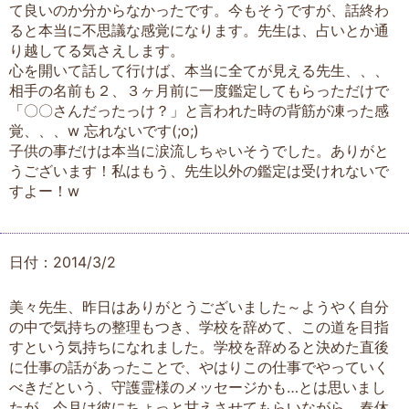
て良いのか分からなかったです。今もそうですが、話終わ
ると本当に不思議な感覚になります。先生は、占いとか通
り越してる気さえします。
心を開いて話して行けば、本当に全てが見える先生、、、
相手の名前も２、３ヶ月前に一度鑑定してもらっただけで
「〇〇さんだったっけ？」と言われた時の背筋が凍った感
覚、、、w 忘れないです(;o;)
子供の事だけは本当に涙流しちゃいそうでした。ありがと
うございます！私はもう、先生以外の鑑定は受けれないで
すよー！w
日付：2014/3/2
美々先生、昨日はありがとうございました～ようやく自分
の中で気持ちの整理もつき、学校を辞めて、この道を目指
すという気持ちになれました。学校を辞めると決めた直後
に仕事の話があったことで、やはりこの仕事でやっていく
べきだという、守護霊様のメッセージかも…とは思いまし
たが。今月は彼にちょっと甘えさせてもらいながら、春休