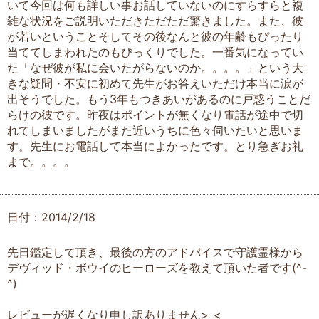
いて今回は何も詳しい事お話していないのにすらすらと複
雑な状況をご説明いただきただただ驚きました。また、彼
が若いということそしてその後なんと彼の年齢もぴったり
当ててしまわれたのもびっくりでした。一番気になってい
た「なぜ彼が私に会いたがらないのか。。。。」という大
きな疑問・不安に初めて先生がお答えいただけ本当に涙が
出そうでした。もう3年もつきあいがあるのに戸惑うことだ
らけの彼です。昨夜はポイントが無くなり電話が途中で切
れてしまいましたがまた近いうちに色々伺いたいと思いま
す。先生にお電話して本当によかったです。とり急ぎお礼
まで。。。。
日付：2014/2/18
先日鑑定して頂き、最後の方のアドバイスで守護霊様から
デヴィッド・ボウイのヒーローズを教えて頂いた者です(^-
^)
レビューが遅くなり申し訳ありません>_<