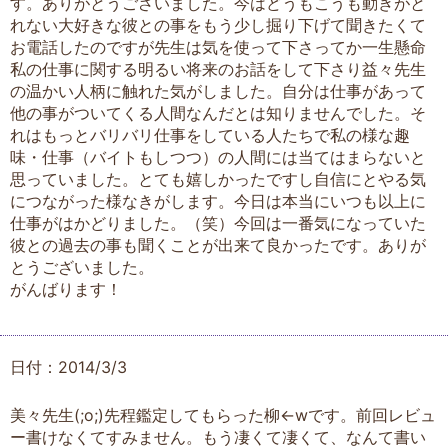
す。ありがとうございました。今はどうもこうも動きがと
れない大好きな彼との事をもう少し掘り下げて聞きたくて
お電話したのですが先生は気を使って下さってか一生懸命
私の仕事に関する明るい将来のお話をして下さり益々先生
の温かい人柄に触れた気がしました。自分は仕事があって
他の事がついてくる人間なんだとは知りませんでした。そ
れはもっとバリバリ仕事をしている人たちで私の様な趣
味・仕事（バイトもしつつ）の人間には当てはまらないと
思っていました。とても嬉しかったですし自信にとやる気
につながった様なきがします。今日は本当にいつも以上に
仕事がはかどりました。（笑）今回は一番気になっていた
彼との過去の事も聞くことが出来て良かったです。ありが
とうございました。
がんばります！
日付：2014/3/3
美々先生(;o;)先程鑑定してもらった柳←wです。前回レビュ
ー書けなくてすみません。もう凄くて凄くて、なんて書い