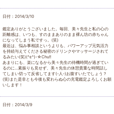
日付：2014/3/10
鑑定ありがとうございました。毎回、美々先生と私の心の
距離感は、いつも、すのままありのまま裸ん坊の赤ちゃん
になってしまう私ですっ。(笑)
最近は、悩み事相談というよりも、パワーアップ元気活力
を持続与えてくださる秘密のドリンクやマッサージされて
るみたい(笑)(^ε^)-☆Chu!!
あまりにも、楽になるから美々先生の待機時間が過ぎてい
るのに…素振りも見せず、美々先生の休憩貴重な時間話し
てしまい切って反省してます(-人-)お腹すいたでしょう？
(笑)また是非とも今後も変わらぬ心の充電鑑定よろしくお願
いします！
日付：2014/3/9