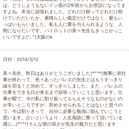
は、どうしようもないドン底の2年前からお世話になってま
すよね。本当に頑張れました。どれだけ頼ってどれだけ助
けていただいたか。素晴らしい鑑定だけではなく、愛もい
っぱいもらいました。私も人に愛を与えられるような、人
間になりたいです。パイロットの美々先生もきっとかっこ
いいですよ(^｡^)大阪のk
日付：2014/3/12
美々先生、昨日はありがとうございました(*^^*)無事に初仕
事が終わって、色々あったバレエの先生とはもうすっきり
縁を切る！と決めて、すっきりしました。また、バレエの
仕事をできる日が来るまで頑張っていこうと思います。仕
事が暇で、今の私に割り振ってもらえそうなものがないの
が辛いところですが、辞めさせられることはないと思うの
で、今は割りきって、自分に必要な勉強に励んでいこうと
思います。占いというより、人生相談に乗って頂いている
感じ…(*^^*)そんな懐の深さが先生の魅力だと思います