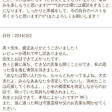
みを楽しもうと思います(*^^*)次の土曜には通訳をすること
になります。しっかりと準備をして、今の自分のベストを
尽くそうと思います(^o^)またよろしくお願いします！
日付：2014/3/2
美々先生、鑑定ありがとうございました！
レビューが遅れて申し訳ありません。
先生とお話できてよかったです。
色々と腑に落ち、亡き父の言葉も聞くことができ、私の思
った道を進む勇気を頂きました。
『あなたは賢い人だから、ちゃんとわかってるよね。大丈
夫だよ。みんなああなたを否定していないし、決めたこと
は応援してくれるよ。』とその都度私を肯定しながらのお
話で、弱っていた気持ちが癒されました。
先生とお話できて、本当によかったです(*´艸`)
また、道に迷った時は守護霊様や父のお言葉を聞かせてく
ださい。