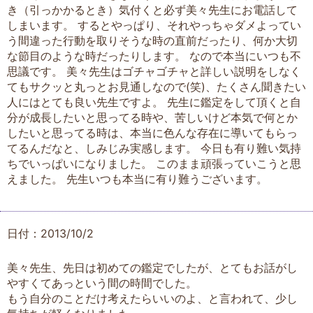
き（引っかかるとき）気付くと必ず美々先生にお電話して
しまいます。 するとやっぱり、それやっちゃダメよってい
う間違った行動を取りそうな時の直前だったり、何か大切
な節目のような時だったりします。 なので本当にいつも不
思議です。 美々先生はゴチャゴチャと詳しい説明をしなく
てもサクッと丸っとお見通しなので(笑)、たくさん聞きたい
人にはとても良い先生ですよ。 先生に鑑定をして頂くと自
分が成長したいと思ってる時や、苦しいけど本気で何とか
したいと思ってる時は、本当に色んな存在に導いてもらっ
てるんだなと、しみじみ実感します。 今日も有り難い気持
ちでいっぱいになりました。 このまま頑張っていこうと思
えました。 先生いつも本当に有り難うございます。
日付：2013/10/2
美々先生、先日は初めての鑑定でしたが、とてもお話がし
やすくてあっという間の時間でした。
もう自分のことだけ考えたらいいのよ、と言われて、少し