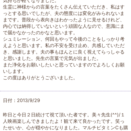
気持ちが軽くなりました。
生霊に神様からの言葉をたくさん伝えていただき、私はす
っとする思いでしたが、夫の態度には変化がみられないま
まです。普段から表向きはわかったように見せるけれど、
内心では納得していないという頑固な人なので、意識にま
で届かなかったのかなと思います。
シュミレーション、何回もやって今後のことをしっかり考
えようと思います。私の不安を受け止め、共感していただ
き、感謝します。夫の事もほんとに良く視えてらっしゃる
と思いました。先生の言葉で元気が出ました。
また浄化をお願いしたいと思っていますのでよろしくお願
いします。
この度はありがとうございました。
日付：2013/9/29
昨日と今日２日続けて視て頂いた者です。美々先生(^^)/１
人映画楽しんできましたよ！観て来て良かったです。笑っ
たせいか、心が穏やかになりました。マルチビタミンCも購