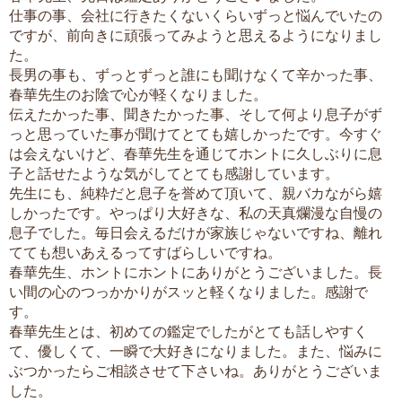
仕事の事、会社に行きたくないくらいずっと悩んでいたの
ですが、前向きに頑張ってみようと思えるようになりまし
た。
長男の事も、ずっとずっと誰にも聞けなくて辛かった事、
春華先生のお陰で心が軽くなりました。
伝えたかった事、聞きたかった事、そして何より息子がず
っと思っていた事が聞けてとても嬉しかったです。今すぐ
は会えないけど、春華先生を通じてホントに久しぶりに息
子と話せたような気がしてとても感謝しています。
先生にも、純粋だと息子を誉めて頂いて、親バカながら嬉
しかったです。やっぱり大好きな、私の天真爛漫な自慢の
息子でした。毎日会えるだけが家族じゃないですね、離れ
てても想いあえるってすばらしいですね。
春華先生、ホントにホントにありがとうございました。長
い間の心のつっかかりがスッと軽くなりました。感謝で
す。
春華先生とは、初めての鑑定でしたがとても話しやすく
て、優しくて、一瞬で大好きになりました。また、悩みに
ぶつかったらご相談させて下さいね。ありがとうございま
した。