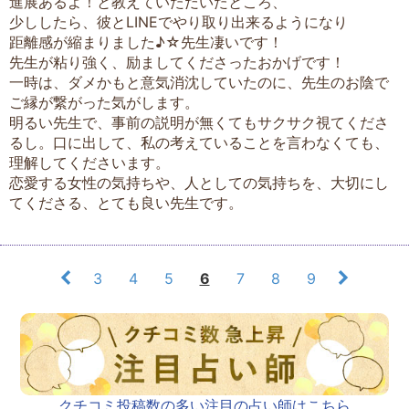
進展あるよ！と教えていただいたところ、
少ししたら、彼とLINEでやり取り出来るようになり
距離感が縮まりました♪☆先生凄いです！
先生が粘り強く、励ましてくださったおかげです！
一時は、ダメかもと意気消沈していたのに、先生のお陰で
ご縁が繋がった気がします。
明るい先生で、事前の説明が無くてもサクサク視てくださ
るし。口に出して、私の考えていることを言わなくても、
理解してくださいます。
恋愛する女性の気持ちや、人としての気持ちを、大切にし
てくださる、とても良い先生です。
3
4
5
6
7
8
9
クチコミ投稿数の多い注目の占い師はこちら