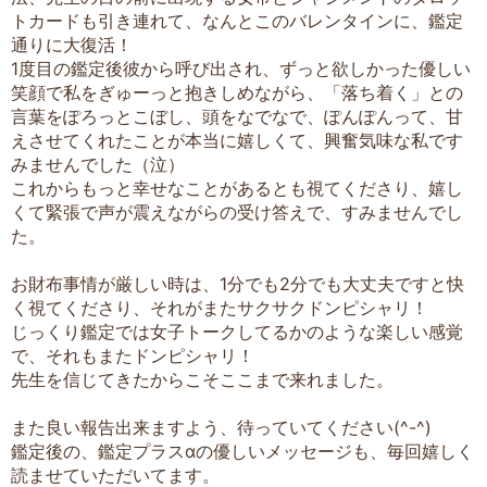
トカードも引き連れて、なんとこのバレンタインに、鑑定
通りに大復活！
1度目の鑑定後彼から呼び出され、ずっと欲しかった優しい
笑顔で私をぎゅーっと抱きしめながら、「落ち着く」との
言葉をぽろっとこぼし、頭をなでなで、ぽんぽんって、甘
えさせてくれたことが本当に嬉しくて、興奮気味な私です
みませんでした（泣）
これからもっと幸せなことがあるとも視てくださり、嬉し
くて緊張で声が震えながらの受け答えで、すみませんでし
た。
お財布事情が厳しい時は、1分でも2分でも大丈夫ですと快
く視てくださり、それがまたサクサクドンピシャリ！
じっくり鑑定では女子トークしてるかのような楽しい感覚
で、それもまたドンピシャリ！
先生を信じてきたからこそここまで来れました。
また良い報告出来ますよう、待っていてください(^-^)
鑑定後の、鑑定プラスαの優しいメッセージも、毎回嬉しく
読ませていただいてます。