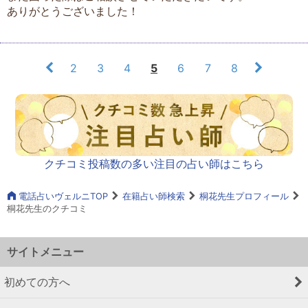
ありがとうございました！
2
3
4
5
6
7
8
クチコミ投稿数の多い注目の占い師はこちら
電話占いヴェルニTOP
在籍占い師検索
桐花先生プロフィール
桐花先生のクチコミ
サイトメニュー
初めての方へ