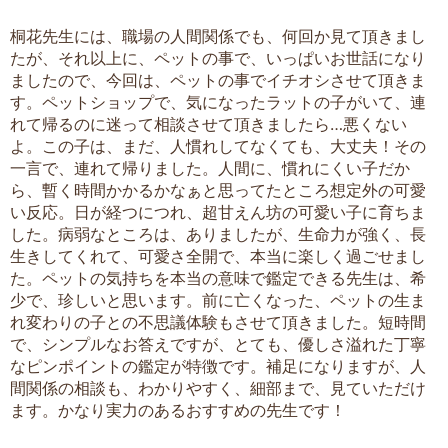
桐花先生には、職場の人間関係でも、何回か見て頂きまし
たが、それ以上に、ペットの事で、いっぱいお世話になり
ましたので、今回は、ペットの事でイチオシさせて頂きま
す。ペットショップで、気になったラットの子がいて、連
れて帰るのに迷って相談させて頂きましたら…悪くない
よ。この子は、まだ、人慣れしてなくても、大丈夫！その
一言で、連れて帰りました。人間に、慣れにくい子だか
ら、暫く時間かかるかなぁと思ってたところ想定外の可愛
い反応。日が経つにつれ、超甘えん坊の可愛い子に育ちま
した。病弱なところは、ありましたが、生命力が強く、長
生きしてくれて、可愛さ全開で、本当に楽しく過ごせまし
た。ペットの気持ちを本当の意味で鑑定できる先生は、希
少で、珍しいと思います。前に亡くなった、ペットの生ま
れ変わりの子との不思議体験もさせて頂きました。短時間
で、シンプルなお答えですが、とても、優しさ溢れた丁寧
なピンポイントの鑑定が特徴です。補足になりますが、人
間関係の相談も、わかりやすく、細部まで、見ていただけ
ます。かなり実力のあるおすすめの先生です！