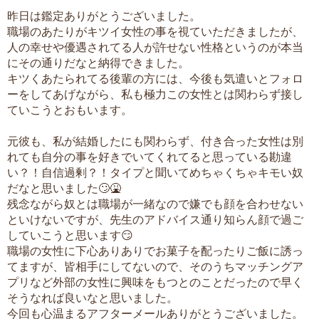
昨日は鑑定ありがとうございました。
職場のあたりがキツイ女性の事を視ていただきましたが、
人の幸せや優遇されてる人が許せない性格というのが本当
にその通りだなと納得できました。
キツくあたられてる後輩の方には、今後も気遣いとフォロ
ーをしてあげながら、私も極力この女性とは関わらず接し
ていこうとおもいます。
元彼も、私が結婚したにも関わらず、付き合った女性は別
れても自分の事を好きでいてくれてると思っている勘違
い？！自信過剰？！タイプと聞いてめちゃくちゃキモい奴
だなと思いました🙄🤮
残念ながら奴とは職場が一緒なので嫌でも顔を合わせない
といけないですが、先生のアドバイス通り知らん顔で過ご
していこうと思います😏
職場の女性に下心ありありでお菓子を配ったりご飯に誘っ
てますが、皆相手にしてないので、そのうちマッチングア
プリなど外部の女性に興味をもつとのことだったので早く
そうなれば良いなと思いました。
今回も心温まるアフターメールありがとうございました。