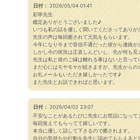
日付：
2026/05/04 01:41
彩寧先生
鑑定ありがとうございました♪
いつも私の話を優しく聞いてくださってありが
先生の声は毎回癒されて元気をもらいます。
今年になり今まで音信不通だった彼から連絡が
しかし今の状況は正直しんどいし、先が何も見
先生は私と彼のご縁は離れる事はないと言って
まだ心にはモヤモヤが続きますが、先生からの
お礼メールもいただき嬉しかったです♪
また先生とお話できればと思います。
日付：
2026/04/02 23:07
不安なことがあるたびに先生にお世話になって
毎回覚えてもらってて嬉しいです。
本当に優しく話して下さるので癒されます。
自分の気持ちや行動を先生に認めてもらえると