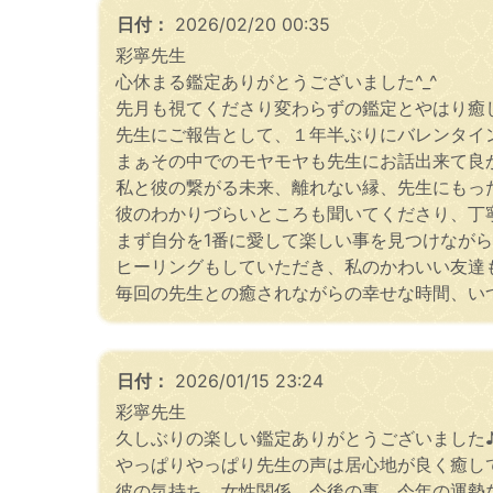
日付：
2026/02/20 00:35
彩寧先生
心休まる鑑定ありがとうございました^_^
先月も視てくださり変わらずの鑑定とやはり癒
先生にご報告として、１年半ぶりにバレンタイ
まぁその中でのモヤモヤも先生にお話出来て良
私と彼の繋がる未来、離れない縁、先生にもっ
彼のわかりづらいところも聞いてくださり、丁
まず自分を1番に愛して楽しい事を見つけなが
ヒーリングもしていただき、私のかわいい友達も
毎回の先生との癒されながらの幸せな時間、い
日付：
2026/01/15 23:24
彩寧先生
久しぶりの楽しい鑑定ありがとうございました
やっぱりやっぱり先生の声は居心地が良く癒して
彼の気持ち、女性関係、今後の事、今年の運勢