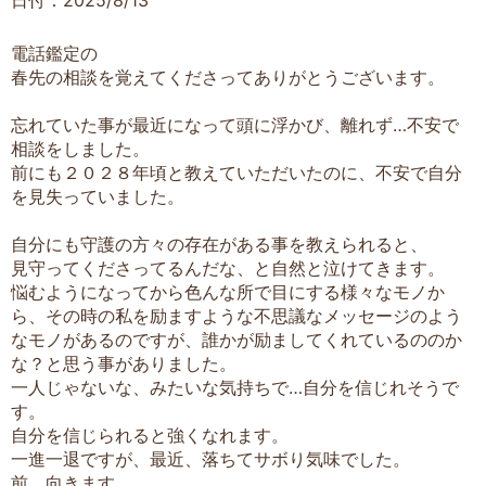
電話鑑定の
春先の相談を覚えてくださってありがとうございます。
忘れていた事が最近になって頭に浮かび、離れず…不安で
相談をしました。
前にも２０２８年頃と教えていただいたのに、不安で自分
を見失っていました。
自分にも守護の方々の存在がある事を教えられると、
見守ってくださってるんだな、と自然と泣けてきます。
悩むようになってから色んな所で目にする様々なモノか
ら、その時の私を励ますような不思議なメッセージのよう
なモノがあるのですが、誰かが励ましてくれているののか
な？と思う事がありました。
一人じゃないな、みたいな気持ちで…自分を信じれそうで
す。
自分を信じられると強くなれます。
一進一退ですが、最近、落ちてサボり気味でした。
前、向きます。