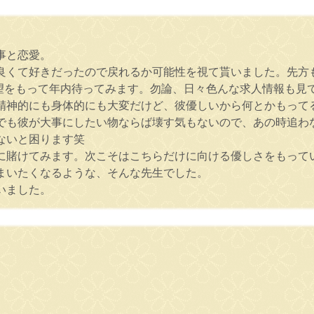
事と恋愛。
良くて好きだったので戻れるか可能性を視て貰いました。先方
望をもって年内待ってみます。勿論、日々色んな求人情報も見
精神的にも身体的にも大変だけど、彼優しいから何とかもって
でも彼が大事にしたい物ならば壊す気もないので、あの時追わ
ないと困ります笑
に賭けてみます。次こそはこちらだけに向ける優しさをもって
まいたくなるような、そんな先生でした。
いました。