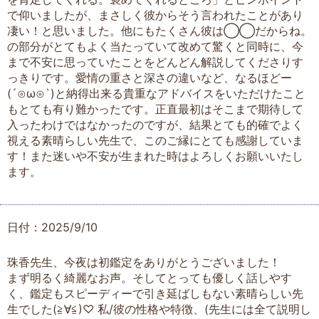
で仰いましたが、まさしく彼からそう言われたことがあり
凄い！と思いました。他にもたくさん彼は◯◯だからね。
の部分がとてもよく当たっていて改めて驚くと同時に、今
まで不安に思っていたことをどんどん解説してくださりす
っきりです。愛情の重さと深さの違いなど、なるほどー
(´⊙ω⊙`)と納得出来る貴重なアドバイスをいただけたこと
もとても有り難かったです。正直最初はそこまで期待して
入ったわけではなかったのですが、結果とても的確でよく
視える素晴らしい先生で、このご縁にとても感謝していま
す！また迷いや不安が生まれた時はよろしくお願いいたし
ます。
日付：2025/9/10
珠香先生、今夜は初鑑定をありがとうございました！
まず明るく綺麗なお声。そしてとっても優しく話しやす
く、鑑定もスピーディーで引き延ばしもない素晴らしい先
生でした(≧∀≦)♡ 私/彼の性格や特徴、(先生には全て説明し