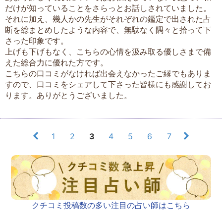
だけが知っていることをさらっとお話しされていました。
それに加え、幾人かの先生がそれぞれの鑑定で出された占
断を総まとめしたような内容で、無駄なく隅々と拾って下
さった印象です。
上げも下げもなく、こちらの心情を汲み取る優しさまで備
えた総合力に優れた方です。
こちらの口コミがなければ出会えなかったご縁でもありま
すので、口コミをシェアして下さった皆様にも感謝してお
ります。ありがとうございました。
1
2
3
4
5
6
7
クチコミ投稿数の多い注目の占い師はこちら