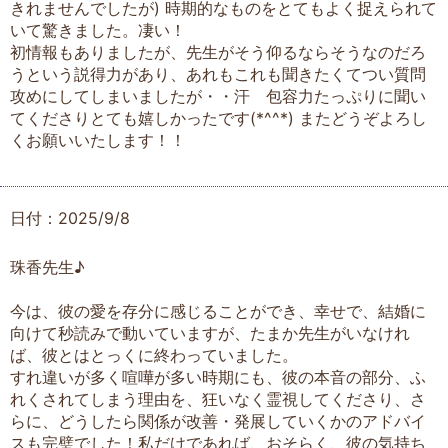
きれませんでしたが) 時期的なものをとてもよく捉えられて
いて驚きました。凄い！
初情報もありましたが、先生がそう仰るならそうなのだろ
うという説得力があり、あれもこれも聞きたくてつい質問
攻めにしてしまいましたが・・汗 包容力たっぷりに聞い
てくださりとても嬉しかったです(*^^*) またどうぞよろし
くお願いいたします！！
日付：2025/9/8
珠香先生♪
今は、彼の愛を存分に感じることができ、幸せで、結婚に
向けて秒読みで動いていますが、たまか先生がいなけれ
ば、彼とはとっくに終わっていました。
すれ違いが多く喧嘩が多い時期にも、彼の本音の部分、ふ
れくされてしまう理由を、狂いなく霊視してくださり、さ
らに、どうしたら関係が改善・発展していくかのアドバイ
スも完璧でした！私だけであれば、おそらく、彼の気持ち